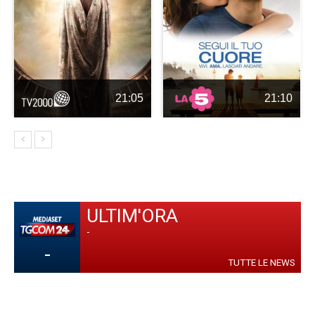
21:05
21:10
ULTIM'ORA
-
-
TUTTE LE NEWS