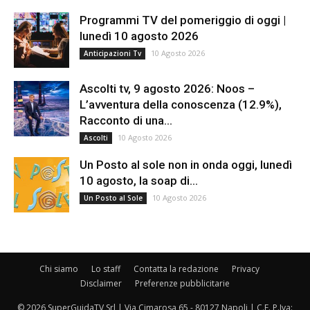
Programmi TV del pomeriggio di oggi |
lunedì 10 agosto 2026
10 Agosto 2026
Anticipazioni Tv
Ascolti tv, 9 agosto 2026: Noos –
L’avventura della conoscenza (12.9%),
Racconto di una...
10 Agosto 2026
Ascolti
Un Posto al sole non in onda oggi, lunedì
10 agosto, la soap di...
10 Agosto 2026
Un Posto al Sole
Chi siamo
Lo staff
Contatta la redazione
Privacy
Disclaimer
Preferenze pubblicitarie
© 2026 SuperGuidaTV Srl | Via Cimarosa 65 - 80127 Napoli | C.F. P.Iva: