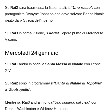
Su
Rai2
sarà trasmessa la fiaba natalizia “
Uno rosso
”, con
protagonista Dwayne Johnson che deve salvare Babbo Natale
rapito dalla Strega dell’inverno.
Su
Rai3
in prima visione, “
Gloria!
”, opera prima di Margherita
Vicario.
Mercoledì 24 gennaio
Su
Rai1
andrà in onda la
Santa Messa di Natale
con Leone
XIV.
Su
Rai2
sono in programma il “
Canto di Natale di Topolino
”
e “
Zootropolis
”.
Mentre su
Rai3
andrà in onda “
Uno sguardo dal cielo
” con
Denzel Washington e Whitney Houston.