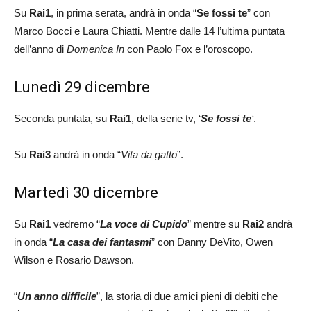
Su
Rai1
, in prima serata, andrà in onda “
Se fossi te
” con
Marco Bocci e Laura Chiatti. Mentre dalle 14 l’ultima puntata
dell’anno di
Domenica In
con Paolo Fox e l’oroscopo.
Lunedì 29 dicembre
Seconda puntata, su
Rai1
, della serie tv, ‘
Se fossi te
‘
.
Su
Rai3
andrà in onda “
Vita da gatto
”.
Martedì 30 dicembre
Su
Rai1
vedremo “
La voce di Cupido
” mentre su
Rai2
andrà
in onda “
La casa dei fantasmi
” con Danny DeVito, Owen
Wilson e Rosario Dawson.
“
Un anno difficile
”, la storia di due amici pieni di debiti che