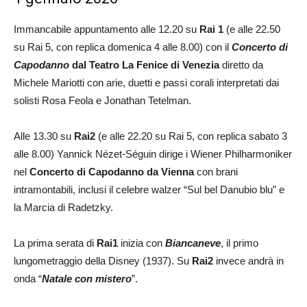
Immancabile appuntamento alle 12.20 su
Rai 1
(e alle 22.50
su Rai 5, con replica domenica 4 alle 8.00) con il
Concerto di
Capodanno
dal Teatro La Fenice di Venezia
diretto da
Michele Mariotti con arie, duetti e passi corali interpretati dai
solisti Rosa Feola e Jonathan Tetelman.
Alle 13.30 su
Rai2
(e alle 22.20 su Rai 5, con replica sabato 3
alle 8.00) Yannick Nézet-Séguin dirige i Wiener Philharmoniker
nel
Concerto di Capodanno da Vienna
con brani
intramontabili, inclusi il celebre walzer “Sul bel Danubio blu” e
la Marcia di Radetzky.
La prima serata di
Rai1
inizia con
Biancaneve
, il primo
lungometraggio della Disney (1937). Su
Rai2
invece andrà in
onda “
Natale con mistero
”.