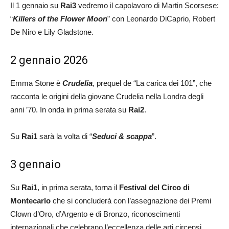
Il 1 gennaio su
Rai3
vedremo il capolavoro di Martin Scorsese:
“
Killers of the Flower Moon
” con Leonardo DiCaprio, Robert
De Niro e Lily Gladstone.
2 gennaio 2026
Emma Stone è
Crudelia
, prequel de “La carica dei 101”, che
racconta le origini della giovane Crudelia nella Londra degli
anni ’70. In onda in prima serata su
Rai2
.
Su
Rai1
sarà la volta di “
Seduci & scappa
”.
3 gennaio
Su
Rai1
, in prima serata, torna il
Festival del Circo di
Montecarlo
che si concluderà con l’assegnazione dei Premi
Clown d’Oro, d’Argento e di Bronzo, riconoscimenti
internazionali che celebrano l’eccellenza delle arti circensi.