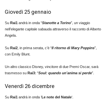
Giovedì 25 gennaio
Su
Rai1
andrà in onda “
Stanotte a Torino
”, un viaggio
nell’elegante capitale sabauda attraverso il racconto di Alberto
Angela.
Su
Rai2
, in prima serata, c’è “
Il ritorno
di Mary Poppins
”,
con Emily Blunt.
Un altro classico Disney, vincitore di due Premi Oscar, sarà
trasmesso su
Rai3:
“
Soul: quando un’anima si perde
”.
Venerdì 26 dicembre
Su
Rai1
andrà in onda ‘
Le note del Natale
‘.