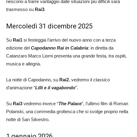
riescono a trarre vantaggio dalle situazioni più difficili sarà
trasmesso su
Rai3
.
Mercoledì 31 dicembre 2025
Su
Rai1
si festeggia l’arrivo del nuovo anno con a terza
edizione del
Capodanno Rai in Calabria
: in diretta da
Catanzaro Marco Liorni presenta una grande festa, tra ospiti,
musica e allegria.
La notte di Capodanno, su
Rai2
, vedremo il classico
d’animazione “
Lilli e il vagabondo
”.
Su
Rai3
vedremo invece “
The Palace
”, l’ultimo film di Roman
Polanski, una commedia grottesca che si svolge proprio nella
notte di San Silvestro.
1 gennaio 2026