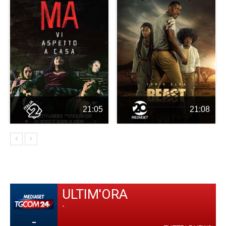
21:05
21:08
ULTIM'ORA
-
-