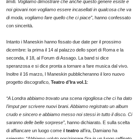
limiti. Vogliamo dimostrare che anche questo genere esiste e
noi giovani non vogliamo essere incasellati in qualcosa che va
di moda, vogliamo fare quello che ci piace”
, hanno confessato
con sincerità.
Intanto i Maneskin hanno fissato due date per il prossimo
dicembre: la prima il 14 al palazzo dello sport di Roma e la
seconda, il 18, al Forum di Assago. La band si dice
speranzosa e si dice pronta a tornare a fare musica dal vivo.
Inoltre il 16 marzo, I Maneskin pubblicheranno il loro nuovo
progetto discografico,
Teatro d’Ira vol.1
:
“A Londra abbiamo trovato una scena rigogliosa che ci ha dato
l’imput per scrivere nuovi brani. Abbiamo registrato un album
crudo e sincero e abbiamo messo noi stessi in tutto il disco. Ci
saranno delle belle sorprese”
, hanno dichiarato. E sulla scelta
di affiancare un luogo come il
teatro
all’ira, Damiano ha
spiegato:
“Abbiamo voluto posizionare l’ira in un luogo raffinato