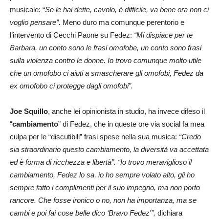
musicale: “
Se le hai dette, cavolo, è difficile, va bene ora non ci
voglio pensare”.
Meno duro ma comunque perentorio e
l’intervento di Cecchi Paone su Fedez:
“Mi dispiace per te
Barbara, un conto sono le frasi omofobe, un conto sono frasi
sulla violenza contro le donne. Io trovo comunque molto utile
che un omofobo ci aiuti a smascherare gli omofobi, Fedez da
ex omofobo ci protegge dagli omofobi”.
Joe Squillo
, anche lei opinionista in studio, ha invece difeso il
“
cambiamento
” di Fedez, che in queste ore via social fa mea
culpa per le “discutibili” frasi spese nella sua musica:
“Credo
sia straordinario questo cambiamento, la diversità va accettata
ed è forma di ricchezza e libertà”. “Io trovo meraviglioso il
cambiamento, Fedez lo sa, io ho sempre volato alto, gli ho
sempre fatto i complimenti per il suo impegno, ma non porto
rancore. Che fosse ironico o no, non ha importanza, ma se
cambi e poi fai cose belle dico ‘Bravo Fedez'”,
dichiara