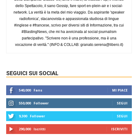
dello Spettacolo, il sano Gossip, fare sport en-plein-air e i social-
network. La verità è la meta del mio viaggio. Da aspirante 'speaker
radiofonica', stacanovista e appassionata studiosa di lingue
#inglese e #francese, scrivo per diversi siti di Informazione, tra cui
#BlastingNews, che mi ha avvicinata al social-journalism
partecipativo. ''Scrivere non è una professione, ma è una
vocazione di verità.'' (INFO & COLLAB:
granato.serena@libero.it
)
SEGUICI SUI SOCIAL
540,000
Fans
MI PIACE
550,000
Follower
SEGUI
9,300
Follower
SEGUI
290,000
Iscritti
ISCRIVITI