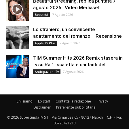
Beautiful streaming, replica puntata 7
agosto 2026 | Video Mediaset
7 Agosto 2026
Beautiful
Lo straniero, un convincente
adattamento del romanzo – Recensione
7 Agosto 2026
Apple TV Plus
TIM Summer Hits 2026 Remix stasera in
tv su Rai1: scaletta e cantanti del...
7 Agosto 2026
Anticipazioni Tv
Chi siamo
Lo staff
Contatta la redazione
Privacy
Disclaimer
Preferenze pubblicitarie
© 2026 SuperGuidaTV Srl | Via Cimarosa 65 - 80127 Napoli | C.F. P.Iva:
08723421213