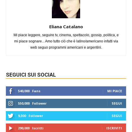
Eliana Catalano
Mi piace leggere, seguire tv, cinema, spettacolo, gossip, politica, e
mi piace sognare... Amo tutto ciò che è latino/americano infatti via
web seguo programmi americani e argentini.
SEGUICI SUI SOCIAL
540,000
Fans
MI PIACE
550,000
Follower
SEGUI
9,300
Follower
SEGUI
290,000
Iscritti
ISCRIVITI