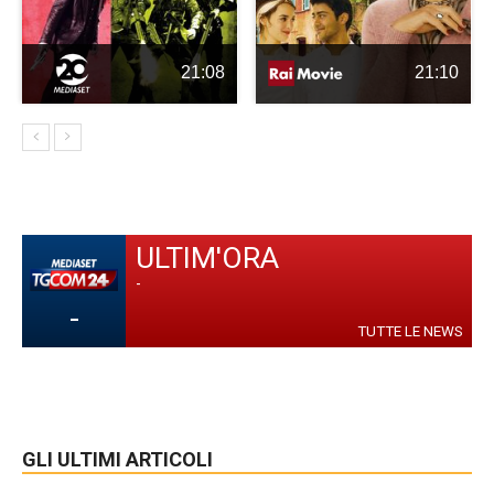
21:08
21:10
ULTIM'ORA
-
-
TUTTE LE NEWS
GLI ULTIMI ARTICOLI