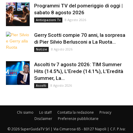
Programmi TV del pomeriggio di oggi |
sabato 8 agosto 2026
8 Agosto 2026
Anticipazioni Tv
Gerry Scotti compie 70 anni, la sorpresa
di Pier Silvio Berlusconi a La Ruota...
8 Agosto 2026
Notizie
Ascolti tv 7 agosto 2026: TIM Summer
Hits (14.5%), L’Erede (14.1%), L’Eredità
Summer, La...
8 Agosto 2026
Ascolti
Chi siamo
Lo staff
Contatta la redazione
Privacy
Disclaimer
Preferenze pubblicitarie
© 2026 SuperGuidaTV Srl | Via Cimarosa 65 - 80127 Napoli | C.F. P.Iva: