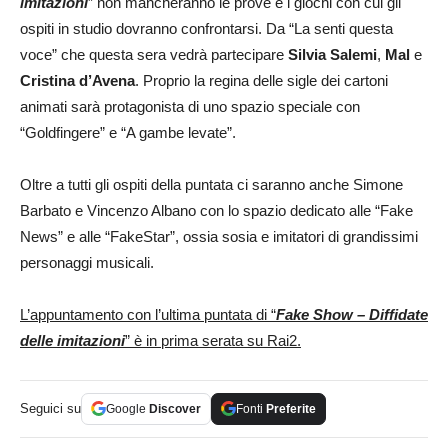
imitazioni
” non mancheranno le prove e i giochi con cui gli
ospiti in studio dovranno confrontarsi. Da “La senti questa
voce” che questa sera vedrà partecipare
Silvia Salemi
,
Mal
e
Cristina d’Avena
. Proprio la regina delle sigle dei cartoni
animati sarà protagonista di uno spazio speciale con
“Goldfingere” e “A gambe levate”.
Oltre a tutti gli ospiti della puntata ci saranno anche Simone
Barbato e Vincenzo Albano con lo spazio dedicato alle “Fake
News” e alle “FakeStar”, ossia sosia e imitatori di grandissimi
personaggi musicali.
L’appuntamento con l’ultima puntata di “
Fake Show – Diffidate
delle imitazioni
” è in prima serata su Rai2.
Seguici su
Google
Discover
Fonti
Preferite