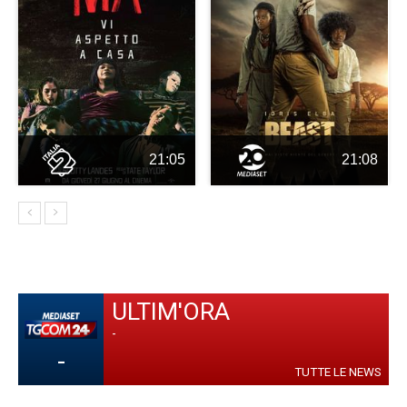
21:05
21:08
ULTIM'ORA
-
-
TUTTE LE NEWS