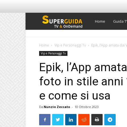
Super
Home
Guida T
Guida
Home
Vip e Personaggi Tv
Epik, l’App amata dai Vi
Vip e Personaggi Tv
TV
Epik, l’App amata
foto in stile ann
e come si usa
Da
Nunzio Zeccato
-
10 Ottobre 2023