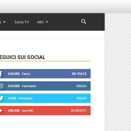
w
Serie TV
Altri
EGUICI SUI SOCIAL
540,000
Fans
MI PIACE
550,000
Follower
SEGUI
9,300
Follower
SEGUI
290,000
Iscritti
ISCRIVITI