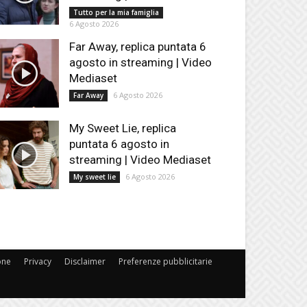
Tutto per la mia famiglia
6 Agosto 2026
Far Away, replica puntata 6
agosto in streaming | Video
Mediaset
6 Agosto 2026
Far Away
My Sweet Lie, replica
puntata 6 agosto in
streaming | Video Mediaset
6 Agosto 2026
My sweet lie
one
Privacy
Disclaimer
Preferenze pubblicitarie