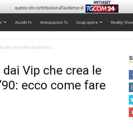
V
Ascolti Tv
Anticipazioni Tv
Soap opera
Reality Sho
p che crea le foto in stile anni...
S
 dai Vip che crea le
i ’90: ecco come fare