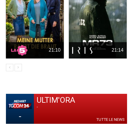
21:10
21:14
ULTIM'ORA
-
-
TUTTE LE NEWS