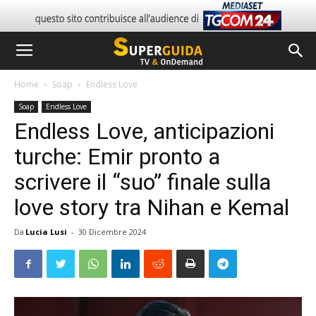
Home
Soap
Endless Love
Soap
Endless Love
Endless Love, anticipazioni
turche: Emir pronto a
scrivere il “suo” finale sulla
love story tra Nihan e Kemal
Da
Lucia Lusi
-
30 Dicembre 2024