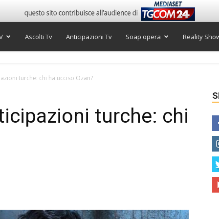
V
Ascolti Tv
Anticipazioni Tv
Soap opera
Reality Sho
pazioni turche: chi ha ucciso Ozan?
S
icipazioni turche: chi