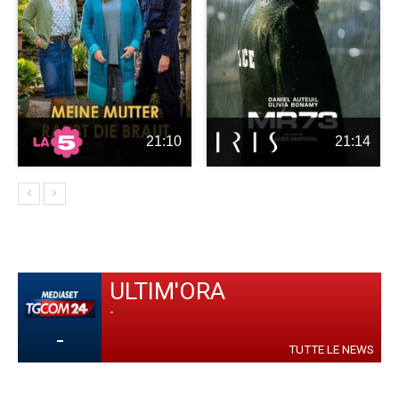
21:10
21:14
ULTIM'ORA
-
-
TUTTE LE NEWS