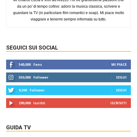
Mi chiamo Lucia e vivo ad Arezzo. Ho tre grandissime passioni che
da un po' di tempo coltivo: adoro la musica classica, scrivere e
guardare la TV (in particolare film romantici e soap). Mi piace molto
viaggiare e tenermi sempre informata su tutto.
SEGUICI SUI SOCIAL
540,000
Fans
MI PIACE
550,000
Follower
SEGUI
9,300
Follower
SEGUI
290,000
Iscritti
ISCRIVITI
GUIDA TV