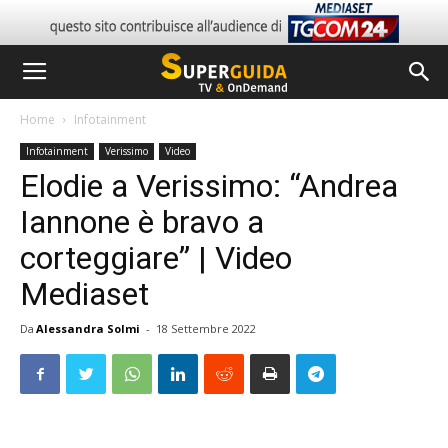
Home
Infotainment
Infotainment
Verissimo
Video
Elodie a Verissimo: “Andrea
Iannone è bravo a
corteggiare” | Video
Mediaset
Da
Alessandra Solmi
-
18 Settembre 2022