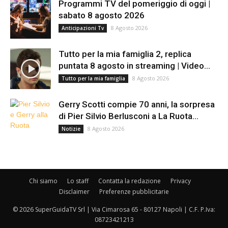
Programmi TV del pomeriggio di oggi |
sabato 8 agosto 2026
8 Agosto 2026
Anticipazioni Tv
Tutto per la mia famiglia 2, replica
puntata 8 agosto in streaming | Video...
8 Agosto 2026
Tutto per la mia famiglia
Gerry Scotti compie 70 anni, la sorpresa
di Pier Silvio Berlusconi a La Ruota...
8 Agosto 2026
Notizie
Chi siamo
Lo staff
Contatta la redazione
Privacy
Disclaimer
Preferenze pubblicitarie
© 2026 SuperGuidaTV Srl | Via Cimarosa 65 - 80127 Napoli | C.F. P.Iva:
08723421213