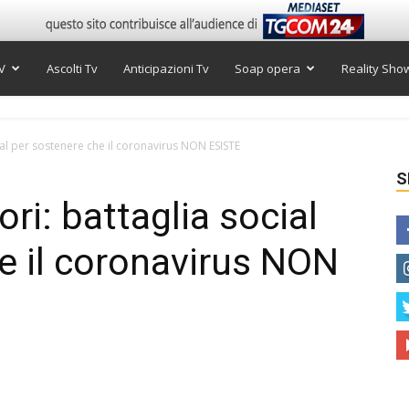
V
Ascolti Tv
Anticipazioni Tv
Soap opera
Reality Sho
ial per sostenere che il coronavirus NON ESISTE
S
ori: battaglia social
e il coronavirus NON