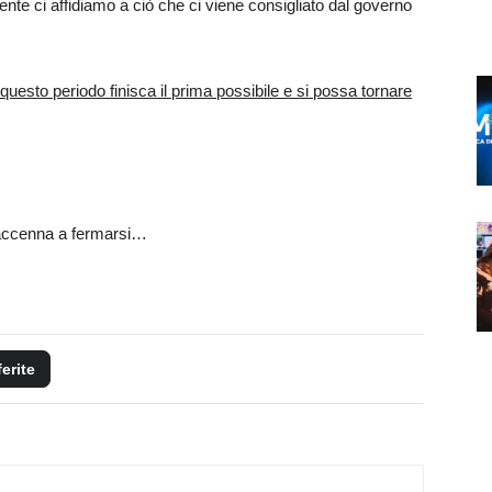
nte ci affidiamo a ciò che ci viene consigliato dal governo
 questo periodo finisca il prima possibile e si possa tornare
n accenna a fermarsi…
ferite