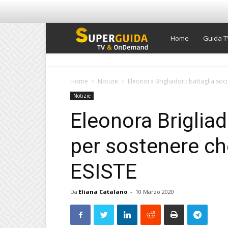
Super
Home
Guida T
Guida
Home
Notizie
Eleonora Brigliadori: battaglia soc
Notizie
TV
Eleonora Brigliad
per sostenere ch
ESISTE
Da
Eliana Catalano
-
10 Marzo 2020