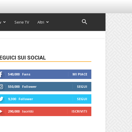
w
Serie TV
Altri
EGUICI SUI SOCIAL
540,000
Fans
MI PIACE
550,000
Follower
SEGUI
9,300
Follower
SEGUI
290,000
Iscritti
ISCRIVITI