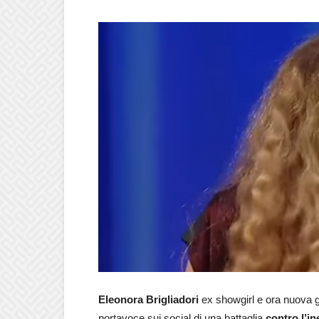
Eleonora Brigliadori
ex showgirl e ora nuova g
portavoce sui social di una battaglia
contro l’i