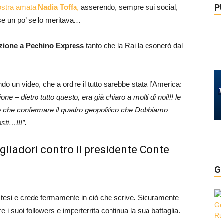
P
ostra amata
Nadia Toffa
,
asserendo, sempre sui social,
se un po’ se lo meritava…
azione a Pechino Express
tanto che la Rai la esonerò dal
do un video, che a ordire il tutto sarebbe stata l’America:
e – dietro tutto questo, era già chiaro a molti di noi!!! le
o che confermare il quadro geopolitico che Dobbiamo
sti…!!!”.
gliadori contro il presidente Conte
G
 tesi e crede fermamente in ciò che scrive
.
Sicuramente
 i suoi followers e imperterrita continua la sua battaglia.