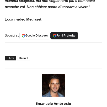
mamma sbagliata, ma non voglio farlo più e non fatelo
neanche voi. Non abbiate paura di tornare a vivere
“.
Ecco il
video Mediaset
.
Seguici su
Google
Discover
Fonti
Preferite
TAGS
Italia 1
Emanuele Ambrosio