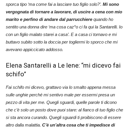
sporca tipo ‘ma come fai a lasciare tuo figlio solo?’.
Mi sono
vergognata di tornare a lavorare, di uscire a cena con mio
marito e perfino di andare dal parrucchiere
quando ho
sentito una donna dire ‘ma cosa caz*o ci fa qui la Santarelli. Io
con un figlio malato starei a casa’. E a casa ci tornavo e mi
buttavo subito sotto la doccia per togliermi lo sporco che mi
avevano appiccicato addosso.
Elena Santarelli a Le Iene: “mi dicevo fai
schifo”
Fai schifo mi dicevo, grattavo via lo smalto appena messa
sulle unghie perché mi sentivo male per essermi presa un
pezzo di vita per me. Quegli sguardi, quelle parole ti dicono
che c’è solo un posto dove puoi stare: al fianco di tuo figlio che
si sta ancora curando. Quegli sguardi ti proibiscono di essere
altro dalla malattia.
C’è un’altra cosa che ti impedisce di