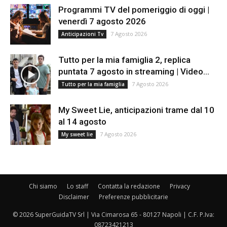
Programmi TV del pomeriggio di oggi |
venerdì 7 agosto 2026
7 Agosto 2026
Anticipazioni Tv
Tutto per la mia famiglia 2, replica
puntata 7 agosto in streaming | Video...
7 Agosto 2026
Tutto per la mia famiglia
My Sweet Lie, anticipazioni trame dal 10
al 14 agosto
7 Agosto 2026
My sweet lie
Chi siamo
Lo staff
Contatta la redazione
Privacy
Disclaimer
Preferenze pubblicitarie
© 2026 SuperGuidaTV Srl | Via Cimarosa 65 - 80127 Napoli | C.F. P.Iva:
08723421213