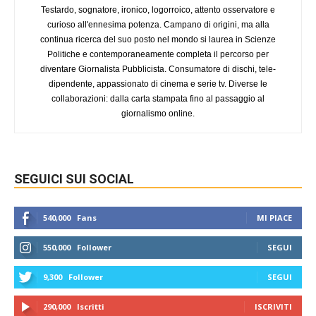
Testardo, sognatore, ironico, logorroico, attento osservatore e
curioso all'ennesima potenza. Campano di origini, ma alla
continua ricerca del suo posto nel mondo si laurea in Scienze
Politiche e contemporaneamente completa il percorso per
diventare Giornalista Pubblicista. Consumatore di dischi, tele-
dipendente, appassionato di cinema e serie tv. Diverse le
collaborazioni: dalla carta stampata fino al passaggio al
giornalismo online.
SEGUICI SUI SOCIAL
540,000
Fans
MI PIACE
550,000
Follower
SEGUI
9,300
Follower
SEGUI
290,000
Iscritti
ISCRIVITI