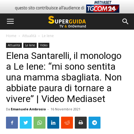
Home
Attualità
Le Iene
Attualità
Le Iene
Video
Elena Santarelli, il monologo
a Le Iene: “mi sono sentita
una mamma sbagliata. Non
abbiate paura di tornare a
vivere” | Video Mediaset
Da
Emanuele Ambrosio
-
16 Novembre 2021