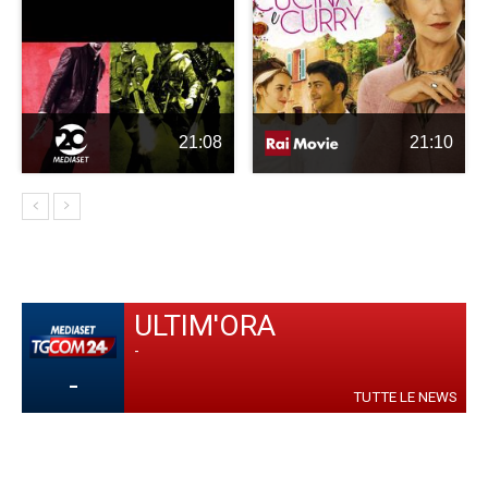
21:08
21:10
ULTIM'ORA
-
-
TUTTE LE NEWS