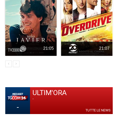
21:05
21:07
ULTIM'ORA
-
-
TUTTE LE NEWS