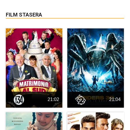
FILM STASERA
21:02
21:04