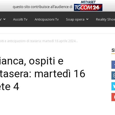
V
Ascolti Tv
Anticipazioni Tv
Soap opera
Reality Sho
ti e anticipazioni di stasera: martedì 16 aprile 2024...
S
anca, ospiti e
stasera: martedì 16
ete 4