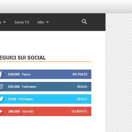
w
Serie TV
Altri
EGUICI SUI SOCIAL
540,000
Fans
MI PIACE
550,000
Follower
SEGUI
9,300
Follower
SEGUI
290,000
Iscritti
ISCRIVITI