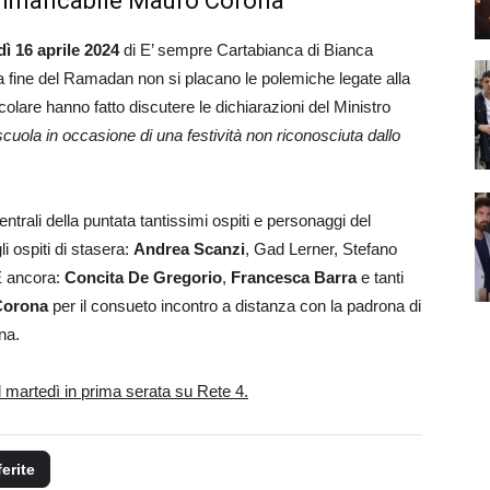
 immancabile Mauro Corona
dì 16 aprile 2024
di E’ sempre Cartabianca di Bianca
 fine del Ramadan non si placano le polemiche legate alla
ticolare hanno fatto discutere le dichiarazioni del Ministro
cuola in occasione di una festività non riconosciuta dallo
trali della puntata tantissimi ospiti e personaggi del
li ospiti di stasera:
Andrea Scanzi
, Gad Lerner, Stefano
 E ancora:
Concita De Gregorio
,
Francesca Barra
e tanti
Corona
per il consueto incontro a distanza con la padrona di
na.
l martedì in prima serata su Rete 4.
ferite