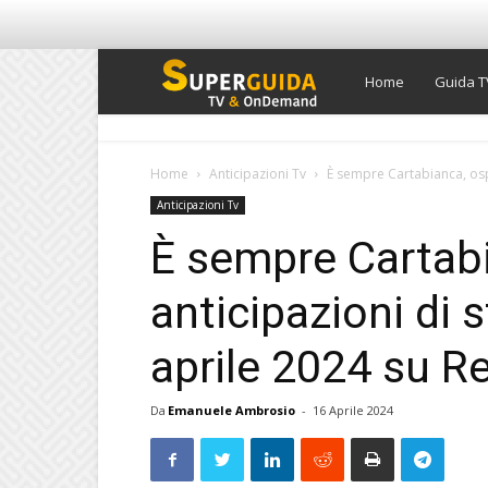
Super
Home
Guida T
Guida
Home
Anticipazioni Tv
È sempre Cartabianca, ospi
Anticipazioni Tv
TV
È sempre Cartabi
anticipazioni di 
aprile 2024 su R
Da
Emanuele Ambrosio
-
16 Aprile 2024