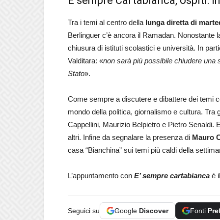
È sempre Cartabianca, ospiti:
Tra i temi al centro della
lunga diretta di marte
Berlinguer c’è ancora il Ramadan. Nonostante la
chiusura di istituti scolastici e università. In par
Valditara: «
non sarà più possibile chiudere una s
Stato
».
Come sempre a discutere e dibattere dei temi cen
mondo della politica, giornalismo e cultura. Tra g
Cappellini, Maurizio Belpietro e Pietro Senaldi.
altri. Infine da segnalare la presenza di
Mauro 
casa “Bianchina” sui temi più caldi della settima
L’appuntamento con
E’ sempre cartabianca
è i
Seguici su
Google
Discover
Fonti
Pre