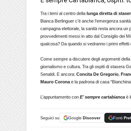
È sempre Cartabianca, ospiti:
Tra i temi al centro della
lunga diretta di stase
Bianca Berlinguer c’è anche l’emergenza sanità.
campagna elettorale, la sanità resta ancora un 
provvedimenti messi in atto dal Consiglio dei Mi
qualcosa? Da quando si vedranno i primi effetti 
Come sempre a discutere degli argomenti della pu
giornalismo e cultura. Tra gli ospiti di stasera G
Senaldi. E ancora:
Concita De Gregorio
,
Fran
Mauro Corona
e la padrona di casa “Bianchina”
L’appuntamento con
E’ sempre cartabianca
è i
Seguici su
Google
Discover
Fonti
Pre