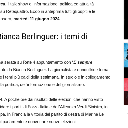
nca
, il talk show di informazione, politica ed attualità
su Retequattro. Ecco in anteprima tutti gli ospiti e le
stasera,
martedì 11 giugno 2024
.
anca Berlinguer: i temi di
ma serata su Rete 4 appuntamento con “
È sempre
to da Bianca Berlinguer. La giornalista e conduttrice torna
 temi più caldi della settimana. In studio e in collegamento
a politica, dell’informazione e del giornalismo.
24
. A poche ore dai risultati delle elezioni che hanno visto
are i partiti di Forza Italia e dell’Alleanza Verdi-Sinistra, in
a. In Francia la vittoria del partito di destra di Marine Le
 il parlamento e convocare nuove elezioni.