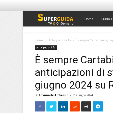
Super
Home
Guida T
Guida
Home
Anticipazioni Tv
È sempre Cartabianca, ospi
Anticipazioni Tv
TV
È sempre Cartabi
anticipazioni di 
giugno 2024 su 
Da
Emanuele Ambrosio
-
11 Giugno 2024