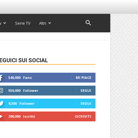
w
Serie TV
Altri
EGUICI SUI SOCIAL
540,000
Fans
MI PIACE
550,000
Follower
SEGUI
9,300
Follower
SEGUI
290,000
Iscritti
ISCRIVITI