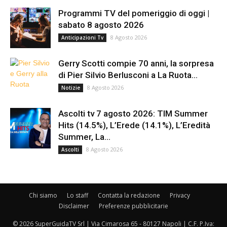
Programmi TV del pomeriggio di oggi |
sabato 8 agosto 2026
8 Agosto 2026
Anticipazioni Tv
Gerry Scotti compie 70 anni, la sorpresa
di Pier Silvio Berlusconi a La Ruota...
8 Agosto 2026
Notizie
Ascolti tv 7 agosto 2026: TIM Summer
Hits (14.5%), L’Erede (14.1%), L’Eredità
Summer, La...
8 Agosto 2026
Ascolti
Chi siamo
Lo staff
Contatta la redazione
Privacy
Disclaimer
Preferenze pubblicitarie
© 2026 SuperGuidaTV Srl | Via Cimarosa 65 - 80127 Napoli | C.F. P.Iva: