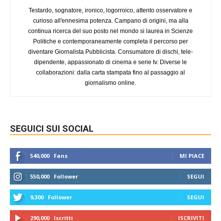
Testardo, sognatore, ironico, logorroico, attento osservatore e
curioso all'ennesima potenza. Campano di origini, ma alla
continua ricerca del suo posto nel mondo si laurea in Scienze
Politiche e contemporaneamente completa il percorso per
diventare Giornalista Pubblicista. Consumatore di dischi, tele-
dipendente, appassionato di cinema e serie tv. Diverse le
collaborazioni: dalla carta stampata fino al passaggio al
giornalismo online.
SEGUICI SUI SOCIAL
540,000
Fans
MI PIACE
550,000
Follower
SEGUI
9,300
Follower
SEGUI
290,000
Iscritti
ISCRIVITI