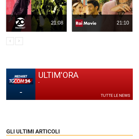
21:08
21:10
ULTIM'ORA
-
-
TUTTE LE NEWS
GLI ULTIMI ARTICOLI