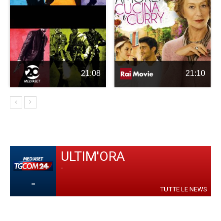
21:08
21:10
ULTIM'ORA
-
-
TUTTE LE NEWS