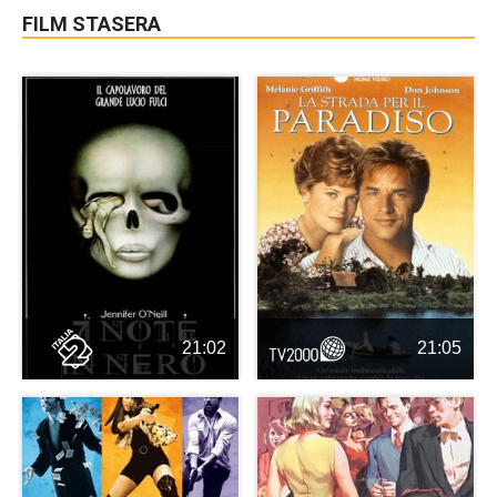
FILM STASERA
21:02
21:05