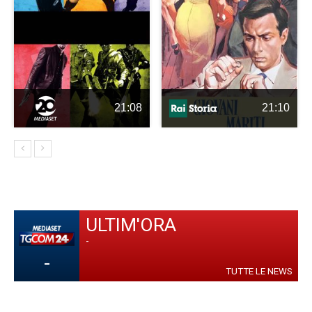
21:08
21:10
ULTIM'ORA
-
-
TUTTE LE NEWS