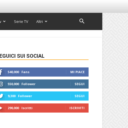
w
Serie TV
Altri
EGUICI SUI SOCIAL
540,000
Fans
MI PIACE
550,000
Follower
SEGUI
9,300
Follower
SEGUI
290,000
Iscritti
ISCRIVITI