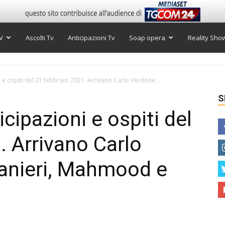
V
Ascolti Tv
Anticipazioni Tv
Soap opera
Reality Sho
 e ospiti del 21 febbraio 2021. Arrivano Carlo Verdone,...
S
cipazioni e ospiti del
. Arrivano Carlo
Ranieri, Mahmood e