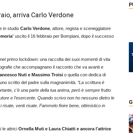
P
raio, arriva Carlo Verdone
e in studio
Carlo Verdone
, attore, regista e sceneggiatore
emoria’
uscito il 16 febbraio per Bompiani, dopo il successo
, nel primo lockdown: una raccolta dei suoi momenti di vita
 fotografie che accompagnano il racconto che va avanti e
ancesco Nuti e Massimo Troisi
o quella con dedica di
 uno scritto del padre sulla magnanimità.
“La scrittura è
rtante, c’è una parte della tua anima, però è sempre frutto
ibutore e l’esercente. Quando scrivo non ho nessuno dietro le
G
i risate, venti risate. Fammelo finire bene, ottimistico in
le attrici
Ornella Muti e Laura Chiatti e ancora l’attrice