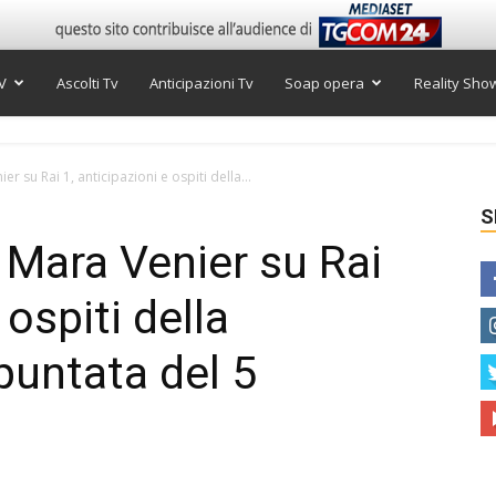
V
Ascolti Tv
Anticipazioni Tv
Soap opera
Reality Sho
 su Rai 1, anticipazioni e ospiti della...
S
Mara Venier su Rai
 ospiti della
puntata del 5