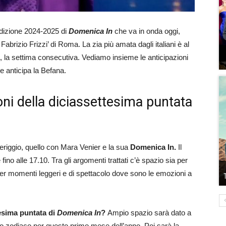
edizione 2024-2025 di
Domenica In
che va in onda oggi,
Fabrizio Frizzi’ di Roma. La zia più amata dagli italiani è al
 la settima consecutiva. Vediamo insieme le anticipazioni
e anticipa la Befana.
oni della diciassettesima puntata
riggio, quello con Mara Venier e la sua
Domenica In.
Il
no alle 17.10. Tra gli argomenti trattati c’è spazio sia per
he per momenti leggeri e di spettacolo dove sono le emozioni a
tesima puntata di
Domenica In
?
Ampio spazio sarà dato a
llo zodiaco per questo primo mese dell’anno. Poi sarà la