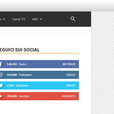
w
Serie TV
Altri
EGUICI SUI SOCIAL
540,000
Fans
MI PIACE
550,000
Follower
SEGUI
9,300
Follower
SEGUI
290,000
Iscritti
ISCRIVITI