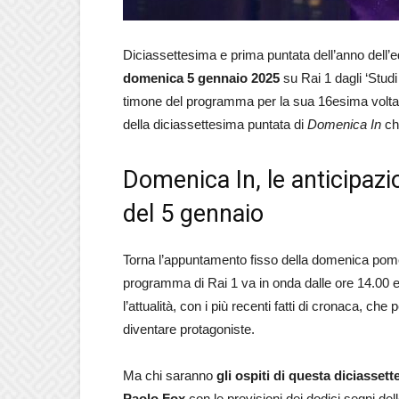
Diciassettesima e prima puntata dell’anno dell’
domenica 5 gennaio 2025
su Rai 1 dagli ‘Studi 
timone del programma per la sua 16esima volta,
della diciassettesima puntata di
Domenica In
ch
Domenica In, le anticipazi
del 5 gennaio
Torna l’appuntamento fisso della domenica pome
programma di Rai 1 va in onda dalle ore 14.00 e fi
l’attualità, con i più recenti fatti di cronaca, c
diventare protagoniste.
Ma chi saranno
gli ospiti di questa diciasset
Paolo Fox
con le previsioni dei dodici segni de