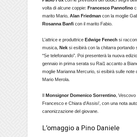
volta di alcune coppie:
Francesco Pannofino
c
marito Mario,
Alan Friedman
con la moglie Gab
Rosanna Banfi
con il marito Fabio.
L’attrice e produttrice
Edwige Fenech
si raccont
musica,
Nek
si esibirà con la chitarra portando
“Se telefonando”. Poi presenterà la nuova edizio
gennaio in prima serata su Rai1 accanto a Bian
moglie Marianna Mercurio, si esibirà sulle note
Mario Merola.
Il
Monsignor Domenico Sorrentino
, Vescovo d
Francesco e Chiara d’Assisi’, con una nota auto
canonizzazione del giovane.
L’omaggio a Pino Daniele