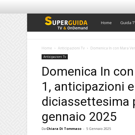
Super
Home
Guida T
Guida
Home
Anticipazioni Tv
Domenica In con Mara Venier
Anticipazioni Tv
TV
Domenica In con 
1, anticipazioni e
diciassettesima 
gennaio 2025
Da
Chiara Di Tommaso
-
5 Gennaio 2025