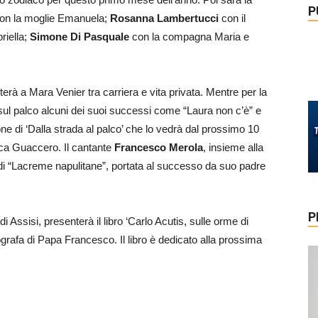
P
on la moglie Emanuela;
Rosanna Lambertucci
con il
riella;
Simone Di Pasquale
con la compagna Maria e
erà a Mara Venier tra carriera e vita privata. Mentre per la
 sul palco alcuni dei suoi successi come “Laura non c’è” e
ne di ‘Dalla strada al palco’ che lo vedrà dal prossimo 10
ca Guaccero. Il cantante
Francesco Merola
, insieme alla
 di “Lacreme napulitane”, portata al successo da suo padre
P
i Assisi, presenterà il libro ‘Carlo Acutis, sulle orme di
grafa di Papa Francesco. Il libro è dedicato alla prossima