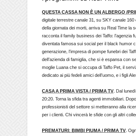
QUESTA CASSA NON È UN ALBERGO /PRI
digitale terrestre canale 31, su SKY canale 160
della giornata dei morti, arriva su Real Time la s
racconta il family business dei Taffo: l’agenzia
diventata famosa sui social per il black humor ch
generazione, l’impresa di pompe funebri dei Taffo
dell’azienda di famiglia, che si è espansa con sed
moglie Luana che si occupa di Taffo Pet, il servi
dedicato ai più fedeli amici dell’uomo, e i figli A
CASA A PRIMA VISTA / PRIMA TV
. Dal lunedì
20:20. Torna la sfida tra agenti immobiliari. Dopo 
professionisti del settore si metteranno alla ric
per i clienti. Chi vincerà le sfide con gli altri coll
PREMATURI: BIMBI PIUMA / PRIMA TV
. Ogn