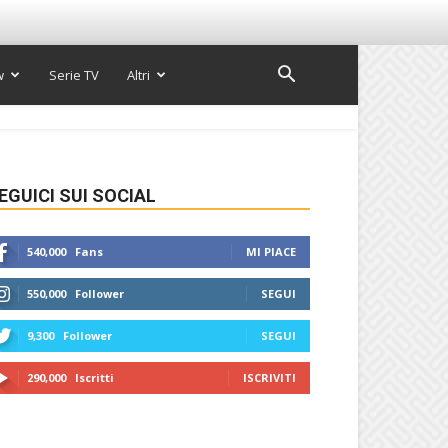
w
Serie TV
Altri
EGUICI SUI SOCIAL
540,000
Fans
MI PIACE
550,000
Follower
SEGUI
9,300
Follower
SEGUI
290,000
Iscritti
ISCRIVITI