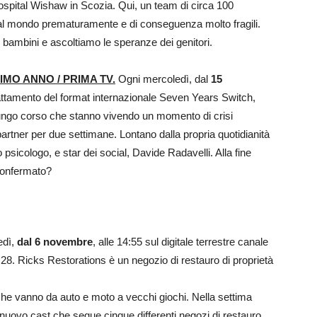
Hospital Wishaw in Scozia. Qui, un team di circa 100
i al mondo prematuramente e di conseguenza molto fragili.
 bambini e ascoltiamo le speranze dei genitori.
IMO ANNO / PRIMA TV.
Ogni mercoledì, dal
15
dattamento del format internazionale Seven Years Switch,
 lungo corso che stanno vivendo un momento di crisi
artner per due settimane. Lontano dalla propria quotidianità
 psicologo, e star dei social, Davide Radavelli. Alla fine
confermato?
edì,
dal 6 novembre
, alle 14:55 sul digitale terrestre canale
28. Ricks Restorations è un negozio di restauro di proprietà
i che vanno da auto e moto a vecchi giochi. Nella settima
nuovo cast che segue cinque differenti negozi di restauro.