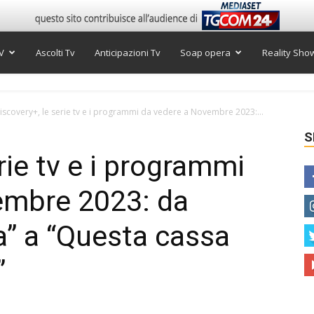
V
Ascolti Tv
Anticipazioni Tv
Soap opera
Reality Sho
iscovery+, le serie tv e i programmi da vedere a Novembre 2023:...
S
rie tv e i programmi
embre 2023: da
a” a “Questa cassa
”