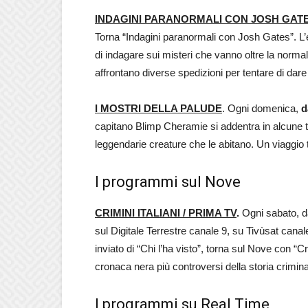
INDAGINI PARANORMALI CON JOSH GATES
Torna “Indagini paranormali con Josh Gates”. L’e
di indagare sui misteri che vanno oltre la nor
affrontano diverse spedizioni per tentare di dare
I MOSTRI DELLA PALUDE
. Ogni domenica,
d
capitano Blimp Cheramie si addentra in alcune tr
leggendarie creature che le abitano. Un viaggio tr
I programmi sul Nove
CRIMINI ITALIANI / PRIMA TV
.
Ogni sabato, 
sul Digitale Terrestre canale 9, su Tivùsat canale 
inviato di “Chi l’ha visto”, torna sul Nove con “Cri
cronaca nera più controversi della storia criminal
I programmi su Real Time