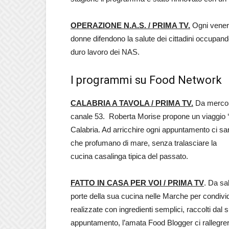
OPERAZIONE N.A.S. / PRIMA TV.
Ogni vener
donne difendono la salute dei cittadini occupandosi
duro lavoro dei NAS.
I programmi su Food Network
CALABRIA A TAVOLA / PRIMA TV.
Da mercol
canale 53. Roberta Morise propone un viaggio ‘on t
Calabria. Ad arricchire ogni appuntamento ci sar
che profumano di mare, senza tralasciare la
cucina casalinga tipica del passato.
FATTO IN CASA PER VOI / PRIMA TV
. Da s
porte della sua cucina nelle Marche per condivide
realizzate con ingredienti semplici, raccolti dal s
appuntamento, l’amata Food Blogger ci rallegrerà c