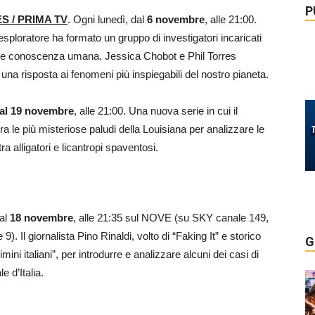
P
 / PRIMA TV
. Ogni lunedì, dal
6 novembre
, alle 21:00.
sploratore ha formato un gruppo di investigatori incaricati
male conoscenza umana. Jessica Chobot e Phil Torres
 una risposta ai fenomeni più inspiegabili del nostro pianeta.
al 19 novembre
, alle 21:00. Una nuova serie in cui il
a le più misteriose paludi della Louisiana per analizzare le
a alligatori e licantropi spaventosi.
dal
18 novembre
, alle 21:35 sul NOVE (su SKY canale 149,
9). Il giornalista Pino Rinaldi, volto di “Faking It” e storico
G
mini italiani”, per introdurre e analizzare alcuni dei casi di
e d’Italia.