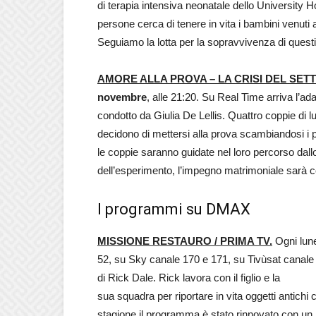
di terapia intensiva neonatale dello University 
persone cerca di tenere in vita i bambini venut
Seguiamo la lotta per la sopravvivenza di questi
AMORE ALLA PROVA – LA CRISI DEL SETT
novembre
, alle 21:20. Su Real Time arriva l’a
condotto da Giulia De Lellis. Quattro coppie di
decidono di mettersi alla prova scambiandosi i p
le coppie saranno guidate nel loro percorso dallo
dell’esperimento, l’impegno matrimoniale sarà 
I programmi su DMAX
MISSIONE RESTAURO / PRIMA TV.
Ogni lun
52, su Sky canale 170 e 171, su Tivùsat canale 
di Rick Dale. Rick lavora con il figlio e la
sua squadra per riportare in vita oggetti antich
stagione il programma è stato rinnovato con un 