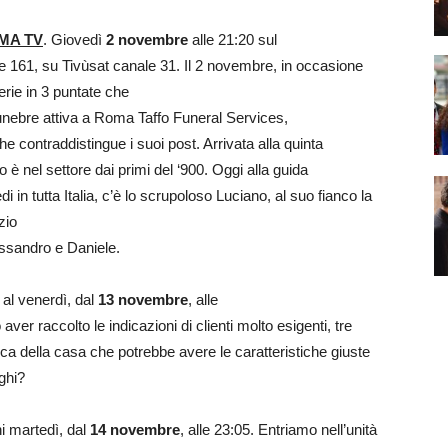
MA TV
. Giovedì
2 novembre
alle 21:20 sul
 e 161, su Tivùsat canale 31. Il 2 novembre, in occasione
erie in 3 puntate che
 funebre attiva a Roma Taffo Funeral Services,
e contraddistingue i suoi post. Arrivata alla quinta
 è nel settore dai primi del ‘900. Oggi alla guida
i in tutta Italia, c’è lo scrupoloso Luciano, al suo fianco la
zio
lessandro e Daniele.
 al venerdì, dal
13 novembre
, alle
aver raccolto le indicazioni di clienti molto esigenti, tre
erca della casa che potrebbe avere le caratteristiche giuste
eghi?
i martedì, dal
14 novembre
, alle 23:05. Entriamo nell’unità