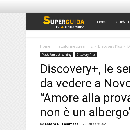
Super
Home
Guida T
Guida
Home
Piattaforme streaming
Discovery Plus
D
Piattaforme streaming
Discovery Plus
TV
Discovery+, le se
da vedere a Nov
“Amore alla prov
non è un albergo
Da
Chiara Di Tommaso
-
29 Ottobre 2023