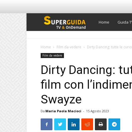
Super
Home
Guida T
Guida
Home
Film da vedere
Dirty Dancing: tutte le curi
Film da vedere
TV
Dirty Dancing: tut
film con l’indime
Swayze
Da
Maria Paola Macioci
-
15 Agosto 2023