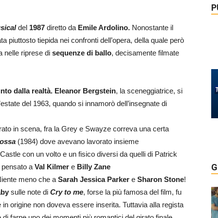
P
sical
del
1987
diretto da
Emile Ardolino.
Nonostante il
 piuttosto tiepida nei confronti dell’opera, della quale però
nelle riprese di
sequenze di ballo
, decisamente filmate
nto dalla realtà. Eleanor Bergstein
, la sceneggiatrice, si
l’estate del 1963, quando si innamorò dell’insegnate di
ato in scena, fra la Grey e Swayze correva una certa
rossa
(1984) dove avevano lavorato insieme
le con un volto e un fisico diversi da quelli di Patrick
G
a pensato a
Val Kilmer
e
Billy Zane
? Niente meno che a
Sarah Jessica Parker
e
Sharon Stone
!
aby
sulle note di
Cry to me
, forse la più famosa del film, fu
e in origine non doveva essere inserita. Tuttavia alla regista
di farne uno dei momenti più romantici del girato finale