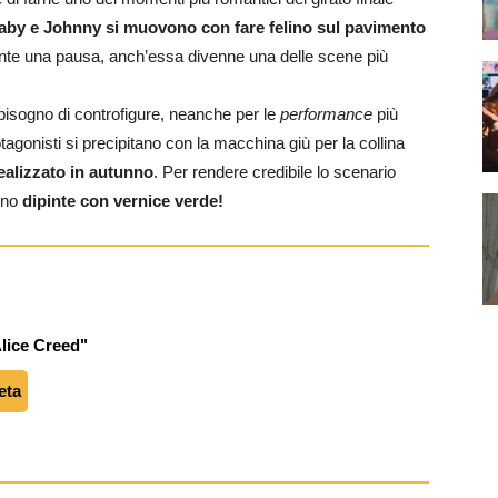
aby e Johnny si muovono con fare felino
sul pavimento
nte una pausa, anch’essa divenne una delle scene più
bisogno di controfigure, neanche per le
performance
più
otagonisti si precipitano con la macchina giù per la collina
realizzato in autunno
. Per rendere credibile lo scenario
ono
dipinte con vernice verde!
lice Creed"
eta