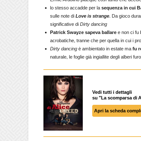
lo stesso accadde per la
sequenza in cui B
sulle note di
Love is strange
. Da gioco dura
significative di
Dirty dancing
Patrick Swayze sapeva ballare
e non ci fu 
acrobatiche, tranne che per quella in cui i pr
Dirty dancing
è ambientato in estate ma
fu 
naturale, le foglie già ingiallite degli alberi fur
Vedi tutti i dettagli
su "La scomparsa di A
Apri la scheda compl