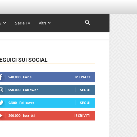
w
Serie TV
Altri
EGUICI SUI SOCIAL
540,000
Fans
MI PIACE
550,000
Follower
SEGUI
9,300
Follower
SEGUI
290,000
Iscritti
ISCRIVITI