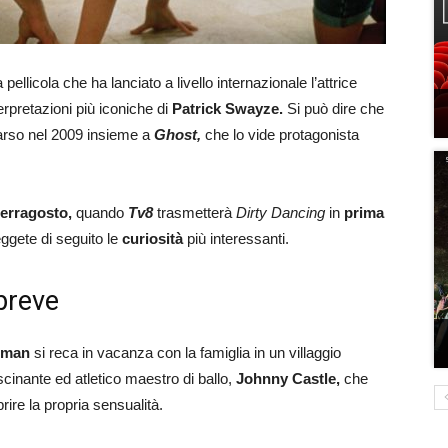
 pellicola che ha lanciato a livello internazionale l’attrice
erpretazioni più iconiche di
Patrick Swayze.
Si può dire che
parso nel 2009 insieme a
Ghost,
che lo vide protagonista
erragosto,
quando
Tv8
trasmetterà
Dirty Dancing
in
prima
eggete di seguito le
curiosità
più interessanti.
 breve
eman
si reca in vacanza con la famiglia in un villaggio
scinante ed atletico maestro di ballo,
Johnny Castle,
che
ire la propria sensualità.