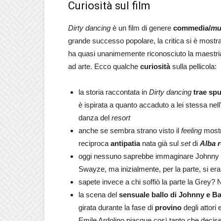
Curiosità sul film
Dirty dancing
è un film di genere
commedia/
mu
grande successo popolare, la critica si è mostrata
ha quasi unanimemente riconosciuto la maestria 
ad arte. Ecco qualche
curiosità
sulla pellicola:
la storia raccontata in
Dirty dancing
trae spu
è ispirata a quanto accaduto a lei stessa nel
danza del
resort
anche se sembra strano visto il
feeling
mostr
reciproca
antipatia
nata già sul
set
di
Alba 
oggi nessuno saprebbe immaginare Johnny Cast
Swayze, ma inizialmente, per la parte, si er
sapete invece a chi soffiò la parte la Grey
la scena del
sensuale ballo di Johnny e B
girata durante la fase di
provino
degli attori 
Emile Ardolino piacque così tanto che decise 