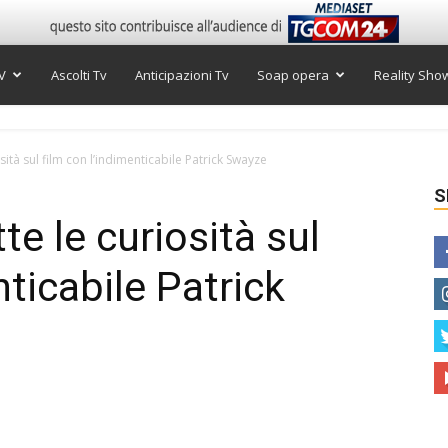
V
Ascolti Tv
Anticipazioni Tv
Soap opera
Reality Sho
osità sul film con l’indimenticabile Patrick Swayze
S
te le curiosità sul
nticabile Patrick