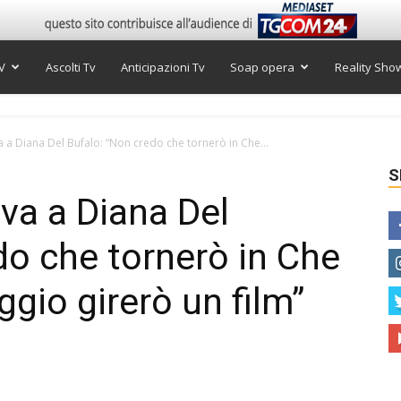
V
Ascolti Tv
Anticipazioni Tv
Soap opera
Reality Sho
va a Diana Del Bufalo: “Non credo che tornerò in Che...
S
iva a Diana Del
do che tornerò in Che
ggio girerò un film”