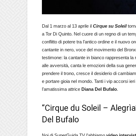
Dal 1 marzo al 13 aprile il
Cirque su Soleil
torn
a Tor Di Quinto. Nel cuore di un regno di un temp
conflitto di potere tra l’antico ordine e il nuovo 
cantante in nero, voce del movimento del Bronx,
testimone: la cantante in bianco rappresenta la 
alle avversità, canta le emozioni della sua gener
prendere il trono, cresce il desiderio di cambia
e portare gioia nel mondo. Tanti i vip accorsi ier
l’amatissima attrice
Diana Del Bufalo
.
“Cirque du Soleil – Alegrìa
Del Bufalo
Noi di SuperGuida TV l’abbiamo
video intervis