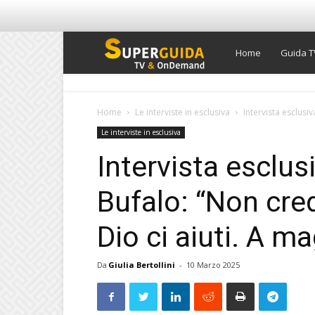
Super
Home
Guida T
Guida
Home
Le interviste in esclusiva
Intervista esclusi
Le interviste in esclusiva
TV
Intervista esclus
Bufalo: “Non cre
Dio ci aiuti. A ma
Da
Giulia Bertollini
-
10 Marzo 2025