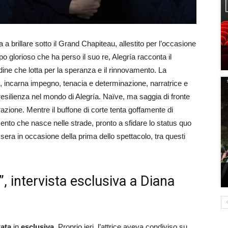
a a brillare sotto il Grand Chapiteau, allestito per l’occasione
o glorioso che ha perso il suo re, Alegría racconta il
ordine che lotta per la speranza e il rinnovamento. La
 incarna impegno, tenacia e determinazione, narratrice e
resilienza nel mondo di Alegría. Naïve, ma saggia di fronte
azione. Mentre il buffone di corte tenta goffamente di
mento che nasce nelle strade, pronto a sfidare lo status quo
i sera in occasione della prima dello spettacolo, tra questi
”, intervista esclusiva a Diana
tata
in
esclusiva
. Proprio ieri, l’attrice aveva condiviso su