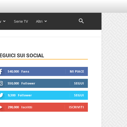
w
Serie TV
Altri
EGUICI SUI SOCIAL
540,000
Fans
MI PIACE
550,000
Follower
SEGUI
9,300
Follower
SEGUI
290,000
Iscritti
ISCRIVITI