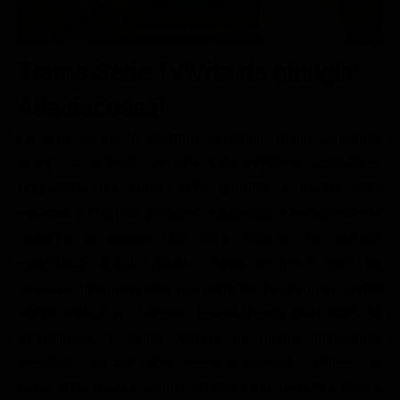
Le interviste in esclusiva
Tempesta D’amore
Temptation Island
Film da vedere
Il Paradiso delle signore
Ultima Fermata
Piattaforme streaming
Trama Serie Tv Vita da giungla:
Un Posto al Sole
Talent show
Apple TV Plus
Alla riscossa!
Segreti di Famiglia
Infotainment
Discovery Plus
La serie segue le strambe avventure di un variopinto
The Family
Game Show
Disney plus
gruppo di animali con una sola missione: combattere
l'ingiustizia nel cuore della giungla. Il leader della
Uomini e Donne
NetFlix
squadra è Maurice, pinguino agguerrito e intraprendente
Gossip
Now TV
convinto di essere una tigre. Maurice ha sempre
Sport in tv
Paramount Plus
sottobraccio il figlio adottivo Junior, un pesce tigre che
sguazza fiducioso nella sua ampolla. Li seguono, senza
Cartoni Anime e Manga
Prime Video
troppe esitazioni e spesso inconsapevoli della difficoltà
Vip e Personaggi Tv
RaiPlay
dell'impresa, il fedele Miguel, un gorilla dall'aspetto
Musica
massiccio ma dal cuore tenero e affettuoso, Gilbert, un
Oroscopo Paolo Fox
tarsio apprensivo e sempre all'erta, i due rospi Al e Bob, il