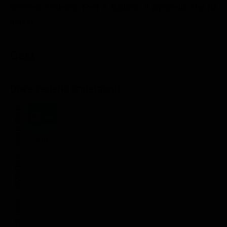
facocero canterino Fred e Batricia, il pipistrello che ha
Classifiche
paura...
Migliori film
Migliori Serie TV
Cast
Dove vederlo ondemand
STREAMING
Ads
NOLEGGIA
ACQUISTA