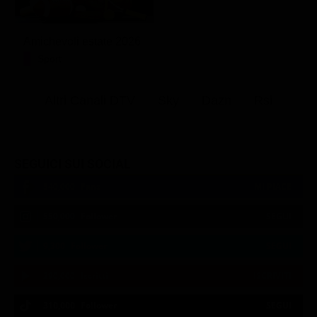
Amichevoli estate 2026
Sport
Altri Canali DTV
Sky
Dazn
Rsi
SEGUICI SUI SOCIAL
540,000
Fans
MI PIACE
550,000
Follower
SEGUI
9,300
Follower
SEGUI
290,000
Iscritti
ISCRIVITI
310,000
Follower
SEGUI