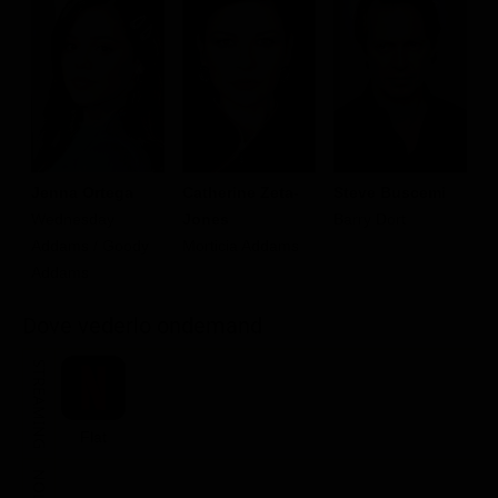
Classifiche
Migliori film
Migliori Serie TV
E
Jenna Ortega
Catherine Zeta-
Steve Buscemi
En
Wednesday
Jones
Barry Dort
Addams / Goody
Morticia Addams
Addams
Dove vederlo ondemand
STREAMING
Flat