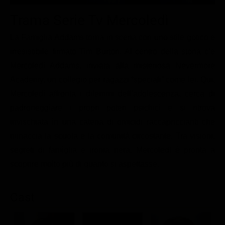
Le interviste in esclusiva
Tempesta D’amore
Temptation Island
Trama Serie Tv Mercoledì
Film da vedere
Il Paradiso delle signore
Ultima Fermata
Piattaforme streaming
La Famiglia Addams torna in scena con uno stile gotico e
Un Posto al Sole
irresistibile firmato Tim Burton. Al centro della storia c’è
Talent show
Apple TV Plus
Segreti di Famiglia
Mercoledì Addams, inviata alla misteriosa Nevermore
Infotainment
Discovery Plus
The Family
Academy, un collegio per ragazzi “speciali” come lei. Qui,
Game Show
Disney plus
Mercoledì affronta i dilemmi dell’adolescenza, cerca di
padroneggiare i propri poteri psichici e si ritrova
Uomini e Donne
NetFlix
invischiata in una catena di omicidi raccapriccianti che
Gossip
Now TV
minaccia la scuola e la comunità circostante. Tra visioni,
Sport in tv
Paramount Plus
segreti di famiglia e ironia nera, Mercoledì è pronta a
Cartoni Anime e Manga
Prime Video
scoprire molto più di quanto si aspettasse.
Vip e Personaggi Tv
RaiPlay
Cast
Musica
Oroscopo Paolo Fox