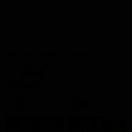
NOLEGGIA
ACQUISTA
Posizione in classifica Justwatch
Posizione attuale
Posizioni guadagnate
#446
40
STASERA IN TV
21:30
21:20
Prima TV