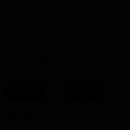
Ora in Onda
Serata
21:05
21:13
22:50
22:56
23:28
21:07
21:15
22:50
23:04
23:41
Lista Canali
Film in TV
SCARICA L'APP
FILM STASERA