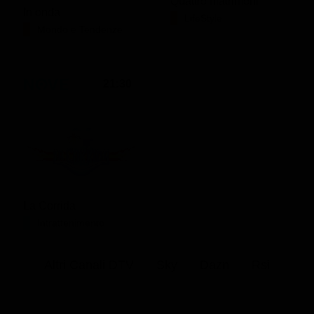
Quattro matrimoni
In onda
LifeStyle
Mondo e Tendenze
21:30
La Corrida
Intrattenimento
Altri Canali DTV
Sky
Dazn
Rsi