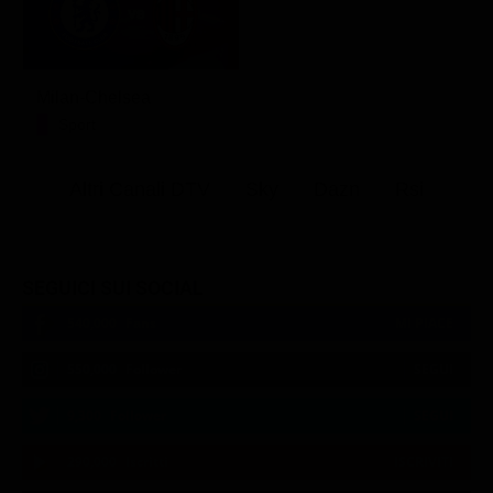
Milan-Chelsea
Sport
Altri Canali DTV
Sky
Dazn
Rsi
SEGUICI SUI SOCIAL
540,000
Fans
MI PIACE
550,000
Follower
SEGUI
9,300
Follower
SEGUI
290,000
Iscritti
ISCRIVITI