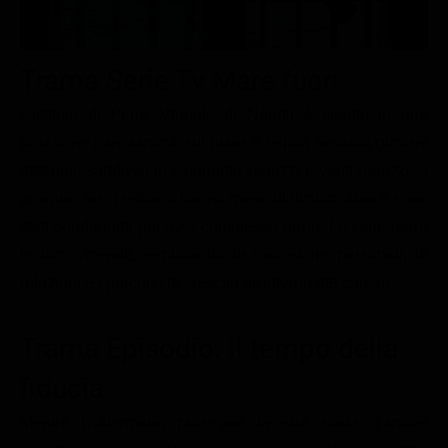
Le interviste in esclusiva
Tempesta D’amore
Temptation Island
Film da vedere
Il Paradiso delle signore
Ultima Fermata
Piattaforme streaming
Trama Serie Tv Mare fuori
Un Posto al Sole
Talent show
Apple TV Plus
L’Istituto di Pena Minorile di Napoli è situato in una
Segreti di Famiglia
posizione panoramica sul mare e ospita settanta giovani
Infotainment
Discovery Plus
The Family
detenuti, suddivisi in cinquanta ragazzi e venti ragazze. I
Game Show
Disney plus
giovani che vi entrano hanno meno di diciotto anni e sono
Uomini e Donne
NetFlix
stati condannati per aver commesso errori. La serie narra
Gossip
Now TV
le loro vicende, esplorando le loro storie personali, le
relazioni e i percorsi di crescita all'interno del carcere.
Sport in tv
Paramount Plus
Cartoni Anime e Manga
Prime Video
Trama Episodio: Il tempo della
Vip e Personaggi Tv
RaiPlay
fiducia
Musica
Mentre Dobermann prosegue la sua storia d'amore
Oroscopo Paolo Fox