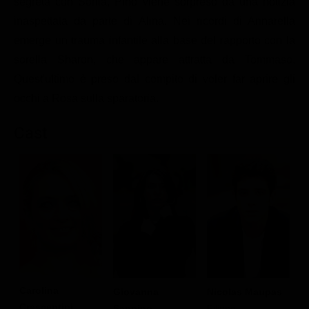
segreta con Sonia, Pino viene sorpreso da una notizia
Classifiche
inaspettata da parte di Alina. Nei ricordi di Annarella
Migliori film
emerge un trauma infantile alla base del rapporto con la
sorella Sharon, che appare attratta da Tommaso.
Migliori Serie TV
Quest'ultimo è preso dal compito di voler far aprire gli
occhi a Rosa sulla sparatoria.
Cast
Carolina
C
Nicolas Maupas
Giovanna
Crescentini
M
Filippo
Sannino