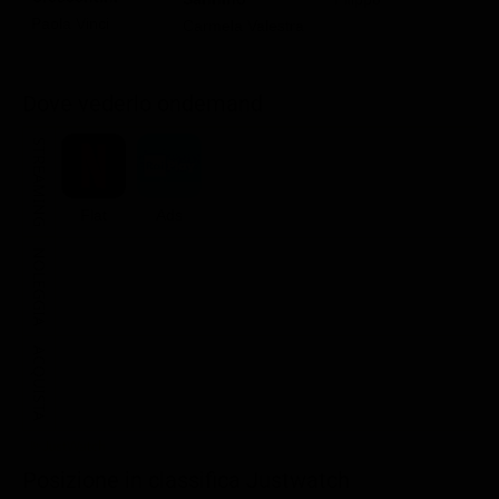
Paola Vinci
Carmela Valestra
Dove vederlo ondemand
STREAMING
Flat
Ads
NOLEGGIA
ACQUISTA
Posizione in classifica Justwatch