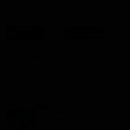
SCARICA L'APP
FILM STASERA
GLI ULTIMI ARTICOLI
Gerry Scotti compie 70 anni, la sorpresa di Pier
Silvio Berlusconi a La Ruota della Fortuna: “Sei
un mito, ti voglio bene”
Notizie
8 Agosto 2026
Ascolti tv 7 agosto 2026: TIM Summer Hits
(14.5%), L’Erede (14.1%), L’Eredità Summer, La
Ruota della Fortuna | Dati Auditel