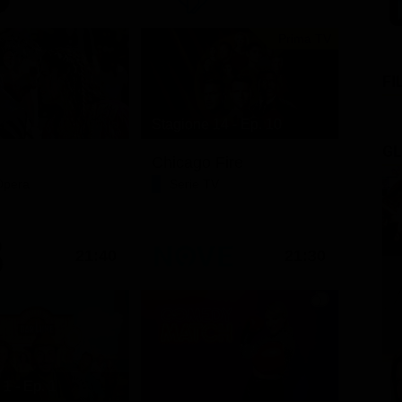
Prima TV
FI
Stagione 14 - Ep. 10
GL
Chicago Fire
Opera
Serie TV
21:40
21:30
1 - Ep. 1