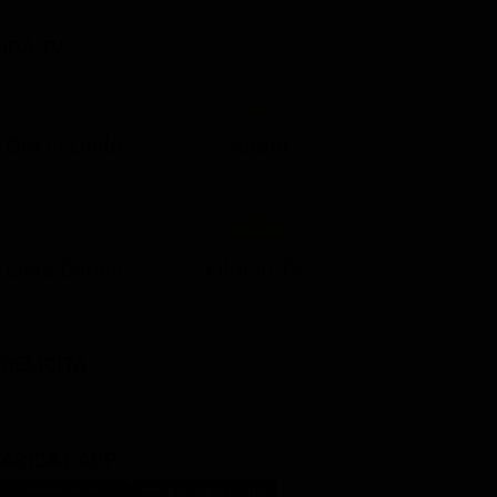
IDA TV
21:05
21:10
21:17
22:57
23:10
23:30
21:08
21:15
21:19
23:03
23:17
23:30
Ora in Onda
Serata
Lista Canali
Film in TV
BBLICITÀ
ARICA L'APP