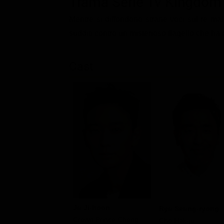
Trama Serie Tv Kingdom
Classifiche
Mentre si diffondono strane voci sul re mala
Migliori film
sudditi contro un misterioso flagello che ha c
Migliori Serie TV
Cast
Ju Ji-hoon
Ryu Seung-ryong
Crown Prince Chang
Cho Hak-ju