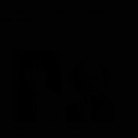
to, il principe ereditario rimane l'unica speranza dei
olpito il regno.
Bae Doona
Kim Sang-ho
Kim Sun
Seo-bi
Mu-yeong
Yeong-si