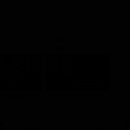
GU
21:20
21:15
7 - Ep. 2
PU
ore Coliandro
Itaca - Il ritorno
TV
Film
SC
21:21
21:25