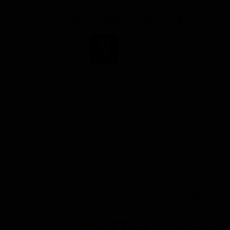
Dove vederlo ondemand
STREAMING
Flat
NOLEGGIA
ACQUISTA
Posizione in classifica Justwatch
Posizione attuale
Posizioni perse
#3713
-35