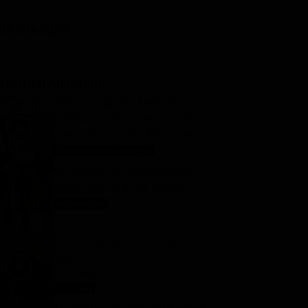
LM STASERA
I ULTIMI ARTICOLI
Tutto per la mia famiglia 2,
replica puntata 7 agosto in
streaming | Video Mediaset
Tutto per la mia famiglia
7 Agosto 2026
My Sweet Lie, anticipazioni
trame dal 10 al 14 agosto
My sweet lie
7 Agosto 2026
Far Away, replica puntata 7
agosto in streaming | Video
Mediaset
Far Away
7 Agosto 2026