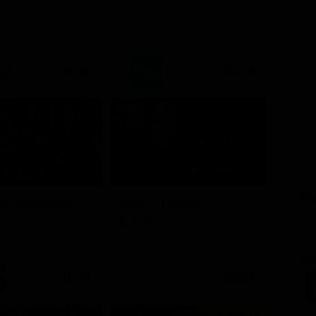
21:20
21:15
7 - Ep. 2
PU
ore Coliandro
Itaca - Il ritorno
TV
Film
SC
21:21
21:25
Prima TV