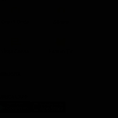
21:05
21:10
21:17
22:57
23:10
23:30
21:08
21:15
21:19
23:03
23:17
23:30
Ora in Onda
Serata
Lista Canali
Film in TV
BBLICITÀ
ARICA L'APP