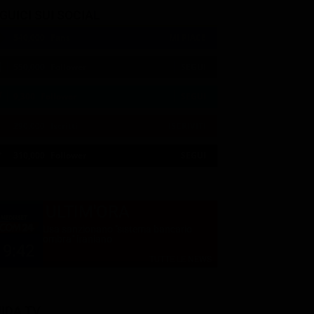
GUICI SUI SOCIAL
540,000
Fans
MI PIACE
550,000
Follower
SEGUI
9,300
Follower
SEGUI
290,000
Iscritti
ISCRIVITI
21:00
21:10
21:15
21:20
23:06
23:19
21:05
21:10
21:15
21:33
23:10
23:30
310,000
Follower
SEGUI
ULTIM'ORA
Usa sanzionano "sistema bancario
ombra" iraniano
19:42
TUTTE LE NEWS
IDA TV