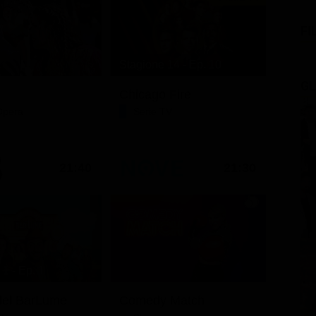
FI
Stagione 14 - Ep. 10
GL
Chicago Fire
Opera
Serie TV
21:40
21:30
1 - Ep. 1
i del BarLume
Comedy Match