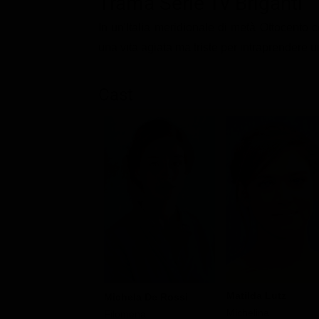
Trama Serie Tv Briganti
Classifiche
In un'Italia meridionale di metà Ottocento c
Migliori film
una vita agiata ma triste per intraprendere u
Migliori Serie TV
Cast
Matilda Lutz
Michela De Rossi
Michelina
Filomena