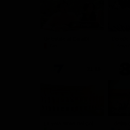
Un'estate ai Caraibi
L'erede
Film
Soap 
21:15
Stagione 
La vera storia del Colosseo: ascesa e caduta
I delitt