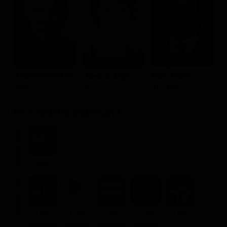
Anthony Hopkins
Mark Gatiss
Olivia Colman
O
Anthony
The Man
Anne
T
Dove vederlo ondemand
STREAMING
Flat
NOLEGGIA
3.99€
3.99€
2.99€
2.99€
3.99€