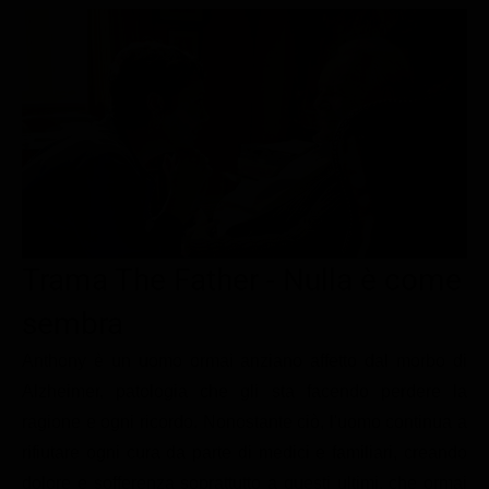
Le interviste in esclusiva
Tempesta D’amore
Temptation Island
Film da vedere
Il Paradiso delle signore
Ultima Fermata
Piattaforme streaming
Un Posto al Sole
Talent show
Apple TV Plus
Segreti di Famiglia
Infotainment
Discovery Plus
The Family
Game Show
Disney plus
Uomini e Donne
NetFlix
Trama The Father - Nulla è come
Gossip
Now TV
Sport in tv
Paramount Plus
sembra
Cartoni Anime e Manga
Prime Video
Anthony è un uomo ormai anziano affetto dal morbo di
Alzheimer, patologia che gli sta facendo perdere la
Vip e Personaggi Tv
RaiPlay
ragione e ogni ricordo. Nonostante ciò, l'uomo continua a
Musica
rifiutare ogni cura da parte di medici e familiari, creando
Oroscopo Paolo Fox
dolore e sofferenza soprattutto a questi ultimi, che ormai