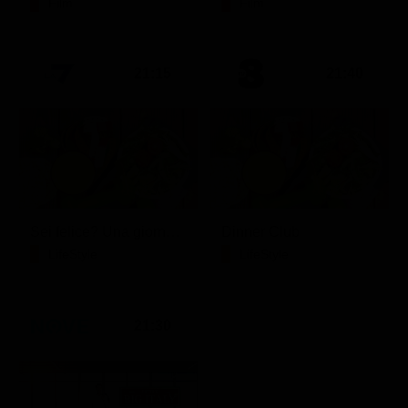
Film
Film
21:15
21:40
Sei felice? Una giornata con Crepet
Dinner Club
LifeStyle
LifeStyle
21:30