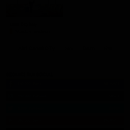
Little Big Italy
Mondo e Tendenze
Altri Canali DTV
Sky
Dazn
Rsi
SEGUICI SUI SOCIAL
540,000
Fans
MI PIACE
550,000
Follower
SEGUI
9,300
Follower
SEGUI
290,000
Iscritti
ISCRIVITI