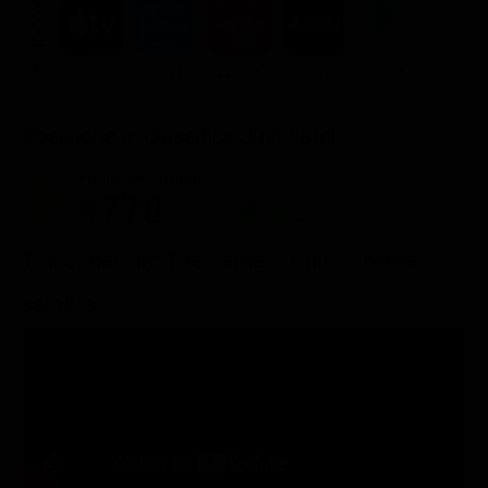
ACQUISTA
11.99€
9.99€
11.99€
6.99€
9.99€
Posizione in classifica Justwatch
Posizione attuale
Posizioni guadagnate
#778
13
Trailer del film The Father - Nulla è come
sembra