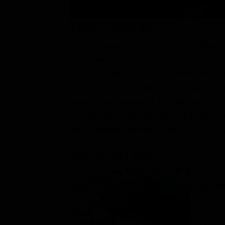
Classifiche
Trama Samba
Migliori film
Samba, origini senegalesi, vive in Franc
Migliori Serie TV
clandestino; l'uomo sopravvivo con piccol
venga accolta. Un giorno gli viene offerto
modo di conoscere Alice, reduce da un peri
stringono un rapporto di profonda amicizi
di soggiorno, costringendolo a barcamenar
Alice potrebbe segnare per lui una svolta in
Scheda del film
Regia: Ér
FR 2014