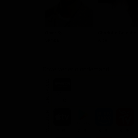
Omar Sy
Charlotte Gainsbo
Samba
Alice
Dove vederlo ondemand
STREAMING
Flat
NOLEGGIA
3.99€
2.99€
3.99€
3.99€