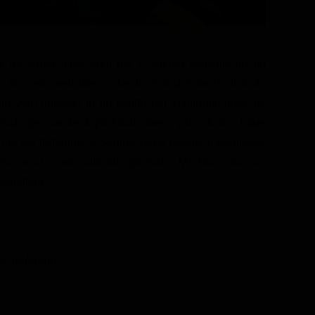
ia da ormai dieci anni ma è ancora considerato un
i lavoretti, nell'attesa che la sua domanda di asilo
 un vero impiego in un centro per immigrati, dove ha
odo personale di profondo stress psico-fisico. I due
a, ma nel frattempo a Samba viene negato il permesso
si ancora una volta alla giornata. Ma l'incontro con
aspettata.
ic Toledano