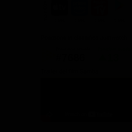
ACQUISTA
3.99€
3.99€
3.99€
5.99€
Posizione in classifica Justwatch
Posizione attuale
Posizioni guada
#7686
13
Trailer del film Samba