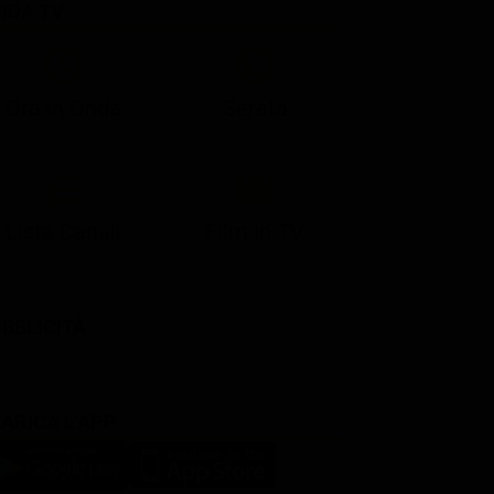
IDA TV
21:05
21:13
22:50
22:56
23:23
21:07
21:15
22:50
23:05
23:28
Ora in Onda
Serata
Lista Canali
Film in TV
BBLICITÀ
ARICA L'APP