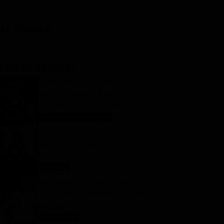
LM STASERA
I ULTIMI ARTICOLI
Tutto per la mia famiglia 2,
replica puntata 6 agosto in
streaming | Video Mediaset
Tutto per la mia famiglia
6 Agosto 2026
Far Away, replica puntata 6
agosto in streaming | Video
Mediaset
Far Away
6 Agosto 2026
My Sweet Lie, replica puntata
6 agosto in streaming | Video
Mediaset
My sweet lie
6 Agosto 2026