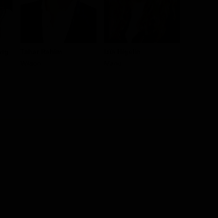
urg
Tahar Rahim
Izïa Higelin
Issaka 
Wilson
Manu
Jonas Ka