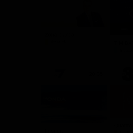
Zona bianca
Attualità
TIM BAT
Intrat
20:35
Quattro
In onda
LifeSty