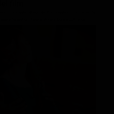
el film
ico, Commedia, diretto da Éric Toledano, con Omar Sy,
, Issaka Sawadogo, Hélène Vincent. Durata 118 minuti.