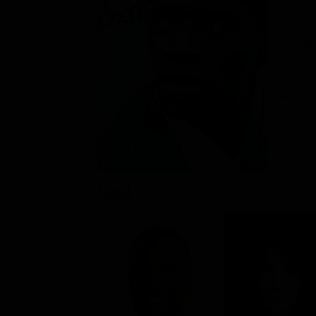
Drammati
Rating:
Cast