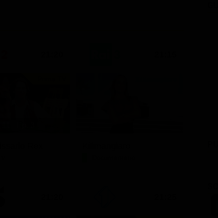
GU
21:20
21:15
Prima TV
11 - Ep. 3
PU
issario Rex
Kilimangiaro
TV
Documentario
SC
21:20
21:25