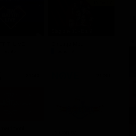
Prima TV
FI
Stagione 11 - Ep. 9
GL
TITI LIVE
Chicago Med
tenimento
Serie TV
21:40
21:30
 matrimoni
La Corrida
le