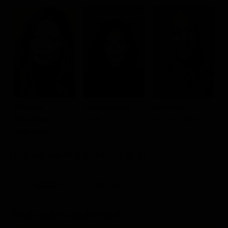
Michelle
Leem Lubany
Common
A
Monaghan
Asefa
Benjamin Adebayo
R
Judy Wood
Quando viene trasmesso in Tv
14 Ago - 11.10
Dove vederlo ondemand