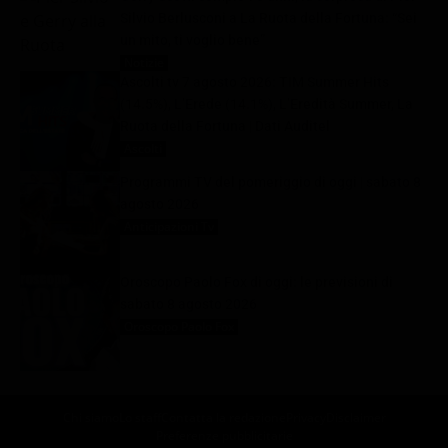
Silvio Berlusconi a La Ruota della Fortuna: “Sei
un mito, ti voglio bene”
Notizie
8 Agosto 2026
Ascolti tv 7 agosto 2026: TIM Summer Hits
(14.5%), L’Erede (14.1%), L’Eredità Summer, La
Ruota della Fortuna | Dati Auditel
Ascolti
8 Agosto 2026
Programmi TV del pomeriggio di oggi | sabato 8
agosto 2026
Anticipazioni Tv
8 Agosto 2026
Oroscopo Paolo Fox di oggi: le previsioni di
sabato 8 agosto 2026
Oroscopo Paolo Fox
8 Agosto 2026
Chi siamo
Lo staff
Contatta la redazione
Privacy
Disclaimer
Preferenze pubblicitarie