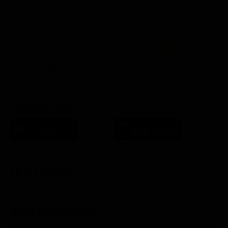
Ora in Onda
Serata
21:08
21:14
21:15
21:25
22:50
23:00
21:10
21:15
21:19
21:30
22:51
23:03
Lista Canali
Film in TV
SCARICA L'APP
FILM STASERA
GLI ULTIMI ARTICOLI
Gerry Scotti compie 70 anni, la sorpresa di Pier