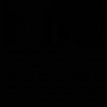
Le interviste in esclusiva
Tempesta D’amore
Temptation Island
Film da vedere
Il Paradiso delle signore
Ultima Fermata
Piattaforme streaming
Un Posto al Sole
Talent show
Apple TV Plus
Segreti di Famiglia
Infotainment
Discovery Plus
The Family
Game Show
Disney plus
Trama Saint Judy
Uomini e Donne
NetFlix
L'avvocatessa americana Judy Wood è riuscita grazie
Gossip
Now TV
alla sua determinazione a far cambiare una legge
Sport in tv
Paramount Plus
fondamentale sul diritto di asilo negli Stati Uniti,
Cartoni Anime e Manga
Prime Video
riuscendo a far inserire le donne immigrate nella
Vip e Personaggi Tv
RaiPlay
categoria protetta: un procedimento che portò alla
salvezza di migliaia di donne provenienti da ogni parte
Musica
del pianeta. Il caso chiave fu quello che riguardava Asefa
Oroscopo Paolo Fox
Ashwari, di origini afgane, punita nel Paese natio per