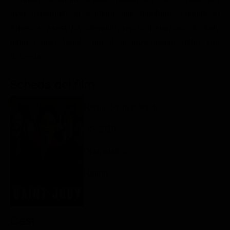
Classifiche
aver insegnato la scrittura alle bambina. Fuggita in
America, Asefa ha ottenuto proprio il supporto di Judy
Migliori film
nella causa legale per il riconoscimento della sua
Migliori Serie TV
richiesta.
Scheda del film
Regia: Sean Hanish
US 2019
Drammatico
Rating:
Cast