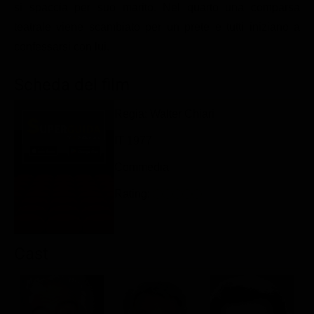
si spaccia per suo marito. Nel quarto una comparsa
Classifiche
teatrale viene scambiato per un prete e tutti iniziano a
Migliori film
confessarsi con lui.
Migliori Serie TV
Scheda del film
Regia: Walter Chiari
IT 1977
Commedia
Rating:
Cast