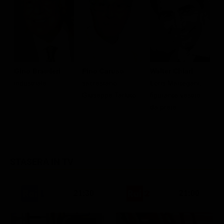
Gino Bramieri
Pino Caruso
Walter Chiari
L
industriale
sacrestano
Loris Martegani,
m
Giuseppe Tarluto
figurante vestito
c
da prete
P
STASERA IN TV
21:30
21:00