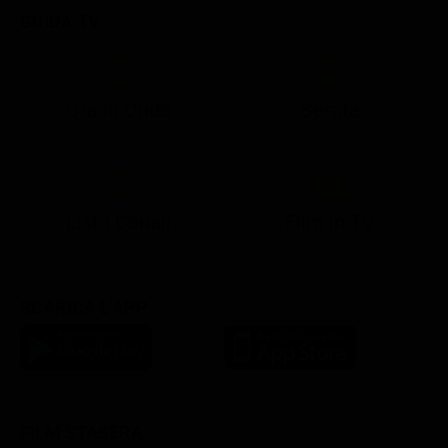
GUIDA TV
Ora in Onda
Serata
21:05
21:13
21:20
22:55
23:15
23:59
21:10
21:15
21:20
23:02
23:30
00:25
Lista Canali
Film in TV
SCARICA L'APP
FILM STASERA