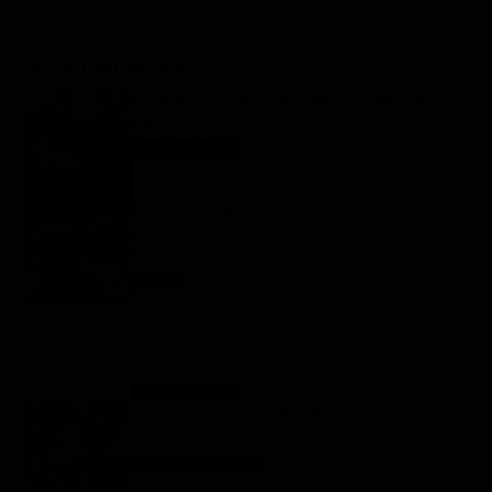
GLI ULTIMI ARTICOLI
Programmi TV del pomeriggio di oggi | lunedì 10
agosto 2026
Anticipazioni Tv
10 Agosto 2026
Ascolti tv, 9 agosto 2026: Noos – L’avventura
della conoscenza (12.9%), Racconto di una notte
(16.3%), L’Eredità Summer (16.7%), La Ruota
della Fortuna (29.1%) | Dati Auditel
Ascolti
10 Agosto 2026
Un Posto al sole non in onda oggi, lunedì 10
agosto, la soap di Rai Tre sospesa: perché e
quando tornerà in TV?
Un Posto al Sole
10 Agosto 2026
Oroscopo Paolo Fox di oggi: lunedì 10 agosto
2026
Oroscopo Paolo Fox
10 Agosto 2026