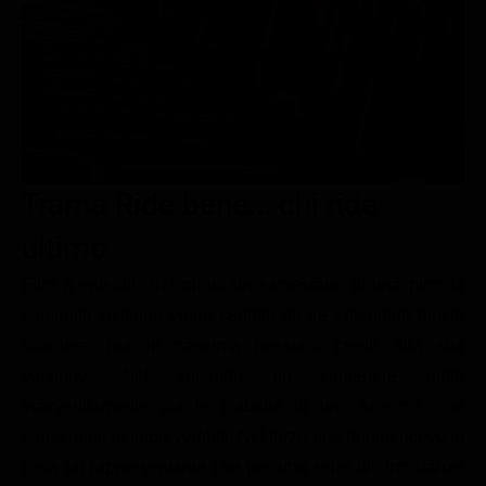
Le interviste in esclusiva
Tempesta D’amore
Temptation Island
Film da vedere
Il Paradiso delle signore
Ultima Fermata
Piattaforme streaming
Un Posto al Sole
Talent show
Apple TV Plus
Segreti di Famiglia
Infotainment
Discovery Plus
The Family
Game Show
Disney plus
Trama Ride bene... chi ride
Uomini e Donne
NetFlix
ultimo
Gossip
Now TV
Film a episodi. Nel primo un sacrestano di una piccola
Sport in tv
Paramount Plus
comunità siciliana viene sedotto da tre splendide turiste
straniere, ma in caserma nessuno crede alla sua
Cartoni Anime e Manga
Prime Video
versione. Nel secondo un cameriere getta
Vip e Personaggi Tv
RaiPlay
inavvertitamente via le ciabatte di uno sceicco, con
Musica
conseguenze imprevedibili. Nel terzo una donna riceve in
casa un rappresentante che per una serie di circostanze
Oroscopo Paolo Fox