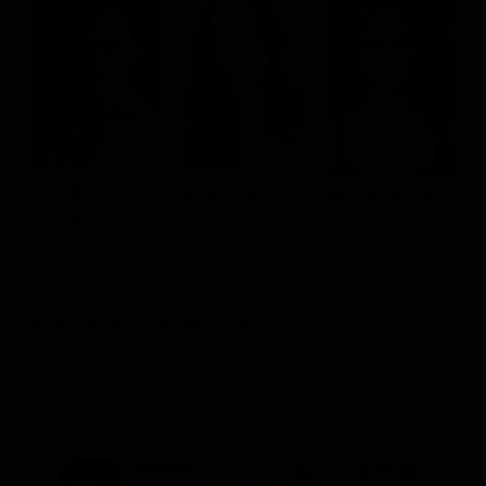
Luke Evans
C
Rebecca Hall
Bella Heathcote
Dr. William
J
Elizabeth Marston
Olive Byrne
Moulton Marston
Dove vederlo ondemand
STREAMING