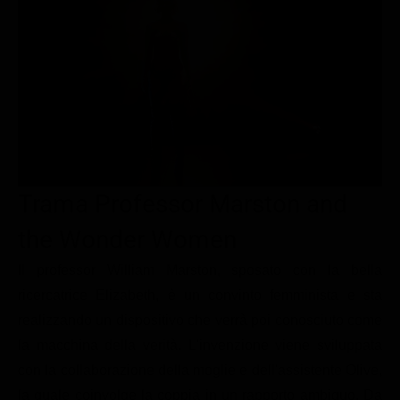
Le interviste in esclusiva
Tempesta D’amore
Temptation Island
Film da vedere
Il Paradiso delle signore
Ultima Fermata
Piattaforme streaming
Un Posto al Sole
Talent show
Apple TV Plus
Segreti di Famiglia
Infotainment
Discovery Plus
The Family
Game Show
Disney plus
Uomini e Donne
NetFlix
Trama Professor Marston and
Gossip
Now TV
the Wonder Women
Sport in tv
Paramount Plus
Il professor William Marston, sposato con la bella
Cartoni Anime e Manga
Prime Video
ricercatrice Elizabeth, è un convinto femminista e sta
realizzando un dispositivo che verrà poi conosciuto come
Vip e Personaggi Tv
RaiPlay
la macchina della verità. L'invenzione viene sviluppata
Musica
con la collaborazione della moglie e dell'assistente Olive,
Oroscopo Paolo Fox
la quale coinvolge la coppia in un rapporto ambiguo. Da