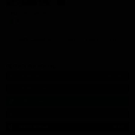
Aldo, Giovanni e Giacomo - Anplagghed
Teatro
Altri Canali DTV
Sky
Dazn
Rsi
SEGUICI SUI SOCIAL
540,000
Fans
MI PIACE
550,000
Follower
SEGUI
9,300
Follower
SEGUI
290,000
Iscritti
ISCRIVITI
310,000
Follower
SEGUI