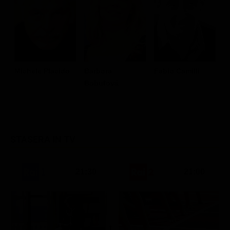
Michele Placido
Barbora
Fabio Camilli
R
Bobuľová
STASERA IN TV
21:30
21:00