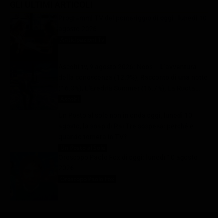
GLI ULTIMI ARTICOLI
Programmi TV del pomeriggio di oggi | lunedì 10
agosto 2026
Anticipazioni Tv
10 Agosto 2026
Ascolti tv, 9 agosto 2026: Noos – L’avventura
della conoscenza (12.9%), Racconto di una notte
(16.3%), L’Eredità Summer (16.7%), La Ruota
della Fortuna (29.1%) | Dati Auditel
Ascolti
10 Agosto 2026
Un Posto al sole non in onda oggi, lunedì 10
agosto, la soap di Rai Tre sospesa: perché e
quando tornerà in TV?
Un Posto al Sole
10 Agosto 2026
Oroscopo Paolo Fox di oggi: lunedì 10 agosto
2026
Oroscopo Paolo Fox
10 Agosto 2026