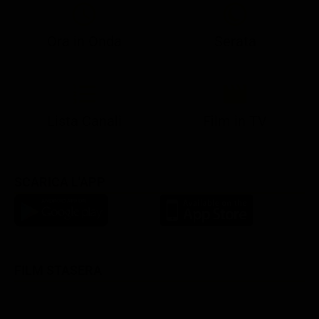
Ora in Onda
Serata
21:05
21:13
21:20
22:55
23:15
23:59
21:10
21:15
21:20
23:02
23:30
00:25
Lista Canali
Film in TV
SCARICA L'APP
FILM STASERA