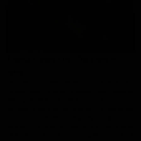
Le interviste in esclusiva
Tempesta D’amore
Temptation Island
Film da vedere
Il Paradiso delle signore
Ultima Fermata
Piattaforme streaming
Un Posto al Sole
Talent show
Apple TV Plus
Segreti di Famiglia
Infotainment
Discovery Plus
The Family
Game Show
Disney plus
Trama Padre Pio: Tra cielo e
Uomini e Donne
NetFlix
terra
Gossip
Now TV
Nel 1999, anno della beatificazione di Padre Pio,
Sport in tv
Paramount Plus
l'anziana Emilia sostiene di essere l'ultima testimone
delle opere del frate di Pietralcina. La donna inizia a
Cartoni Anime e Manga
Prime Video
raccontare la sua storia, che inizia nel 1918 quando fece
Vip e Personaggi Tv
RaiPlay
la conoscenza del religioso e prosegue negli anni. Un
Musica
resoconto che pone un forte accento sul profondo
sentimento di carità cristiana e su quell'amore profondo
Oroscopo Paolo Fox