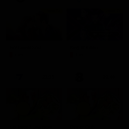
Prima TV
Prima TV
Hot Sweet Sour
King of Killers
Film
Film
21:15
21:40
Sei felice? Una giornata con Crepet
Dinner Club