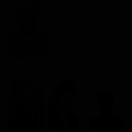
Regia: Elliott Lester
Classifiche
US 2014
Migliori film
Migliori Serie TV
Drammatico
Rating:
Cast