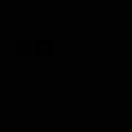
David Oyelowo
Barlow Jacobs
Heather Storm
Peter Snowden
Robert Beasley
Newscaster
(voice)
(voice)
Dove vederlo ondemand
STREAMING
Flat
Flat
NOLEGGIA
ACQUISTA
Posizione in classifica Justwatch