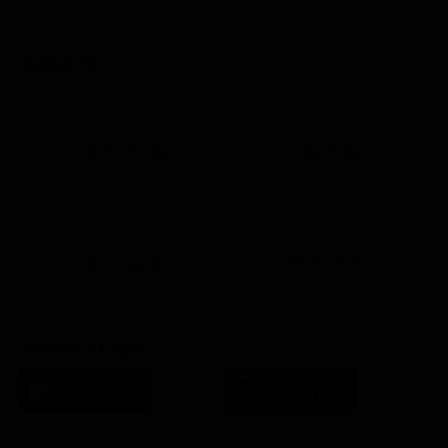
GUIDA TV
Ora in Onda
Serata
21:10
21:15
21:22
23:03
23:17
00:31
21:10
21:15
21:30
23:03
23:18
Lista Canali
Film in TV
SCARICA L'APP