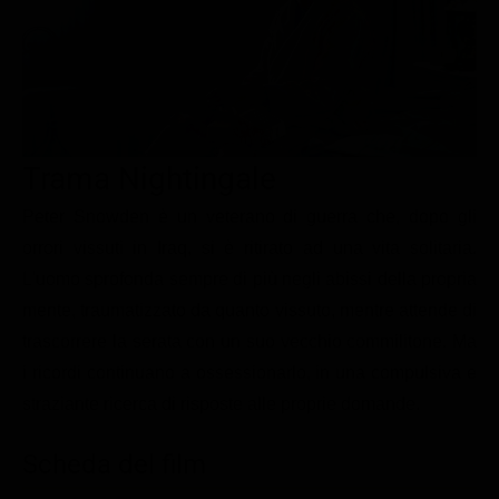
Le interviste in esclusiva
Tempesta D’amore
Temptation Island
Film da vedere
Il Paradiso delle signore
Ultima Fermata
Piattaforme streaming
Un Posto al Sole
Talent show
Apple TV Plus
Segreti di Famiglia
Infotainment
Discovery Plus
Trama Nightingale
The Family
Game Show
Disney plus
Peter Snowden è un veterano di guerra che, dopo gli
Uomini e Donne
NetFlix
orrori vissuti in Iraq, si è ritirato ad una vita solitaria.
L'uomo sprofonda sempre di più negli abissi della propria
Gossip
Now TV
mente, traumatizzato da quanto vissuto, mentre attende di
Sport in tv
Paramount Plus
trascorrere la serata con un suo vecchio commilitone. Ma
Cartoni Anime e Manga
Prime Video
i ricordi continuano a ossessionarlo, in una compulsiva e
Vip e Personaggi Tv
RaiPlay
straziante ricerca di risposte alle proprie domande.
Musica
Scheda del film
Oroscopo Paolo Fox