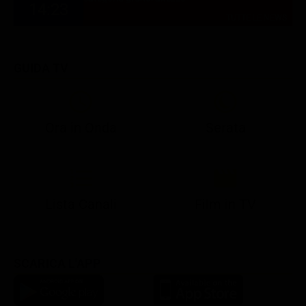
14:23
TUTTE LE NEWS
GUIDA TV
Ora in Onda
Serata
21:08
21:14
21:15
21:25
22:50
23:00
21:10
21:15
21:19
21:30
22:51
23:03
Lista Canali
Film in TV
SCARICA L'APP