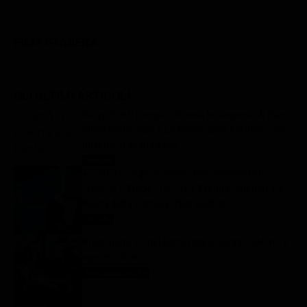
FILM STASERA
GLI ULTIMI ARTICOLI
Gerry Scotti compie 70 anni, la sorpresa di Pier
Silvio Berlusconi a La Ruota della Fortuna: “Sei
un mito, ti voglio bene”
Notizie
8 Agosto 2026
Ascolti tv 7 agosto 2026: TIM Summer Hits
(14.5%), L’Erede (14.1%), L’Eredità Summer, La
Ruota della Fortuna | Dati Auditel
Ascolti
8 Agosto 2026
Programmi TV del pomeriggio di oggi | sabato 8
agosto 2026
Anticipazioni Tv
8 Agosto 2026