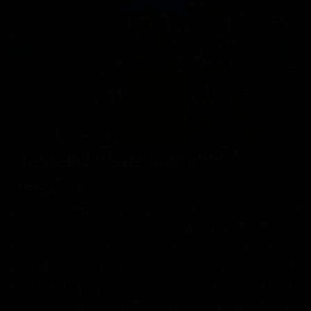
Le interviste in esclusiva
Tempesta D’amore
Temptation Island
Film da vedere
Il Paradiso delle signore
Ultima Fermata
Piattaforme streaming
Un Posto al Sole
Talent show
Apple TV Plus
Segreti di Famiglia
Infotainment
Discovery Plus
The Family
Game Show
Disney plus
Uomini e Donne
NetFlix
Trama National Lampoon's
Gossip
Now TV
Vacation
Sport in tv
Paramount Plus
La famiglia Griswold opta per una vacanza al distante
Cartoni Anime e Manga
Prime Video
parco divertimenti di Valley World. Lungo il tragitto, una
serie di imprevisti sconvolgono la tranquillità delle ferie.
Vip e Personaggi Tv
RaiPlay
Giunti finalmente al parco, scoprono con sorpresa della
Musica
sua chiusura per lavori di manutenzione. Pronto a tutto, il
Oroscopo Paolo Fox
capofamiglia riesce ad ottenere l'accesso dai guardiani e,