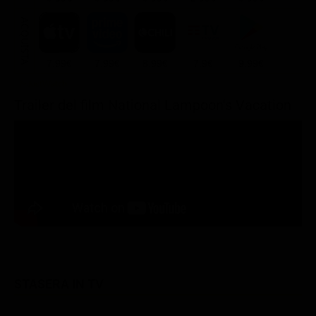
ACQUISTA
7.99€
7.99€
8.99€
7.9€
9.99€
Trailer del film National Lampoon's Vacation
STASERA IN TV