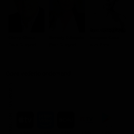
Chevy Chase
Beverly D'Angelo
Imogene Coca
R
Clark Griswold
Ellen Griswold
Aunt Edna
C
Dove vederlo ondemand
STREAMING
NOLEGGIA
3.99€
3.99€
3.99€
2.99€
3.99€