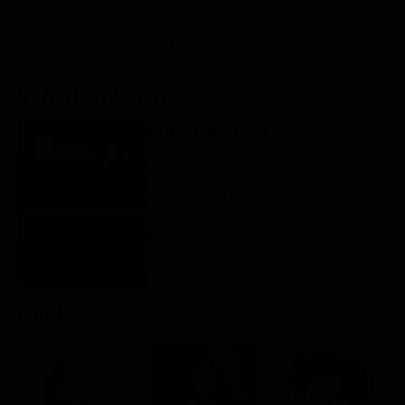
Classifiche
successivamente, evita abilmente ulteriori conseguenze
grazie alle sua arguzia, tra equivoci e divertimento.
Migliori film
Migliori Serie TV
Scheda del film
Regia: Harold Ramis
US 1983
Commedia / Avventura
Rating:
Cast