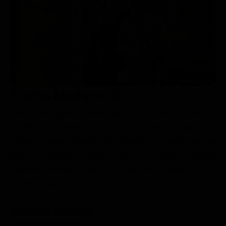
Le interviste in esclusiva
Tempesta D’amore
Temptation Island
Film da vedere
Il Paradiso delle signore
Ultima Fermata
Piattaforme streaming
Un Posto al Sole
Talent show
Apple TV Plus
Segreti di Famiglia
Infotainment
Discovery Plus
The Family
Game Show
Disney plus
Trama Madame X
Uomini e Donne
NetFlix
Holly è una giovane donna sposata con un ricco politico
Gossip
Now TV
del tempo. A causa del lavoro di lui, però, la coppia non
riesce a vivere momenti di serenità che durino più di
Sport in tv
Paramount Plus
qualche giorno, ragion per cui Holly tradisce
Cartoni Anime e Manga
Prime Video
sistematicamente il suo consorte. Ma riuscirà a non
Vip e Personaggi Tv
RaiPlay
essere scoperta?
Musica
Scheda del film
Oroscopo Paolo Fox