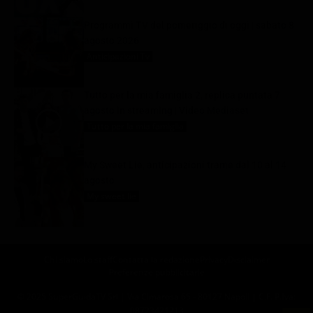
Programmi TV del pomeriggio di oggi | sabato 8
agosto 2026
Anticipazioni Tv
8 Agosto 2026
Tutto per la mia famiglia 2, replica puntata 7
agosto in streaming | Video Mediaset
Tutto per la mia famiglia
8 Agosto 2026
My Sweet Lie, anticipazioni trame dal 10 al 14
agosto
My sweet lie
8 Agosto 2026
Chi siamo
Lo staff
Contatta la redazione
Privacy
Disclaimer
Preferenze pubblicitarie
© 2025 SuperGuidaTV Srl | Via Cimarosa 65 - 80127 Napoli | C.F. P.Iva:
08723421213