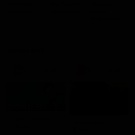
Lana Turner
Constance
John Forsythe
R
Holly Parker
Bennett
Clayton Anderson
M
Estelle Anderson
V
P
STASERA IN TV
21:30
21:20
Prima TV
Sogno e Son Desto
Amore crudele
Musica
Film