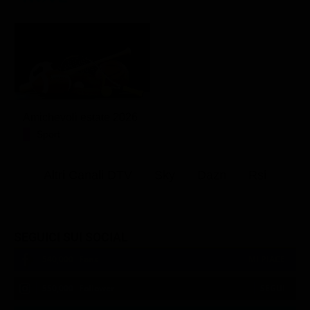
Amichevoli estate 2026
Sport
Altri Canali DTV
Sky
Dazn
Rsi
SEGUICI SUI SOCIAL
540,000
Fans
MI PIACE
550,000
Follower
SEGUI