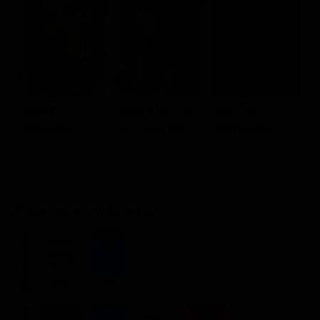
Cooper Hoffman
Sean Penn
T
Alana Haim
Gary Valentine
Jack Holden
R
Alana Kane
Dove vederlo ondemand
STREAMING
Flat
Flat