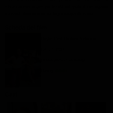
Classifiche
(dis)avventure in giro per la città nel quale il loro legame
evolverà ulteriormente, tra litigi e riappacificazioni.
Migliori film
Migliori Serie TV
Scheda del film
Regia: Paul Thomas Anderson
CA, US 2021
Drammatico / Commedia
Rating:
Cast