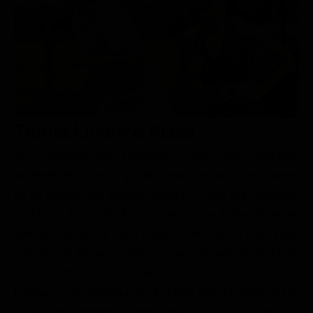
Le interviste in esclusiva
Tempesta D’amore
Temptation Island
Film da vedere
Il Paradiso delle signore
Ultima Fermata
Piattaforme streaming
Un Posto al Sole
Talent show
Apple TV Plus
Segreti di Famiglia
Infotainment
Discovery Plus
The Family
Game Show
Disney plus
Trama Licorice Pizza
Uomini e Donne
NetFlix
Anni Settanta, San Fernando Valley. Gary Valentine,
studente del liceo di quindici anni, sogna di fare l'attore
Gossip
Now TV
fin da quando era piccolo. Durante le foto per l'annuario
Sport in tv
Paramount Plus
scolastico ha modo di conoscere Alana Kane, di alcuni
Cartoni Anime e Manga
Prime Video
anni più grande di lui, e i due cominciano a trascorrere
Vip e Personaggi Tv
RaiPlay
sempre più tempo insieme, in un rapporto di profonda
amicizia che procederà su diversi step. I due cercano
Musica
fortuna con un'agenzia che produce letti ad acqua ma le
Oroscopo Paolo Fox
cose non andranno come previsto, in una serie di