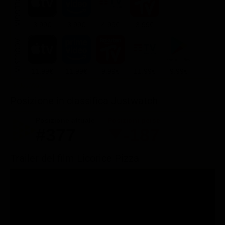
NOLEGGIA
3.99€
3.99€
4.99€
3.99€
ACQUISTA
11.99€
11.99€
9.99€
11.99€
9.99€
Posizione in classifica Justwatch
Posizione attuale
Posizioni perse
#377
-187
Trailer del film Licorice Pizza