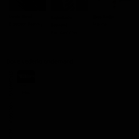
Lucia Bosé
Ewa Aulin
Espartaco
A
Erzebeth Bathory
Marina
Santoni
N
Karl Ziemmer
Dove vederlo ondemand
STREAMING
Flat
NOLEGGIA