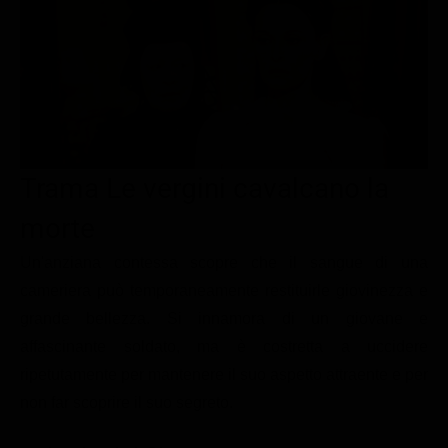
Le interviste in esclusiva
Tempesta D’amore
Temptation Island
Film da vedere
Il Paradiso delle signore
Ultima Fermata
Piattaforme streaming
Un Posto al Sole
Talent show
Apple TV Plus
Segreti di Famiglia
Infotainment
Discovery Plus
The Family
Game Show
Disney plus
Trama Le vergini cavalcano la
Uomini e Donne
NetFlix
morte
Gossip
Now TV
Un'anziana contessa scopre che il sangue di una
Sport in tv
Paramount Plus
cameriera può temporaneamente restituirle giovinezza e
grande bellezza. Si innamora di un giovane e
Cartoni Anime e Manga
Prime Video
affascinante soldato, ma è costretta a uccidere
Vip e Personaggi Tv
RaiPlay
ripetutamente per mantenere il suo aspetto attraente e per
Musica
non far scoprire il suo segreto.
Oroscopo Paolo Fox