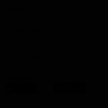
GUIDA TV
Ora in Onda
Serata
21:08
21:14
21:15
21:25
22:50
23:00
21:10
21:15
21:19
21:30
22:51
23:03
Lista Canali
Film in TV
SCARICA L'APP