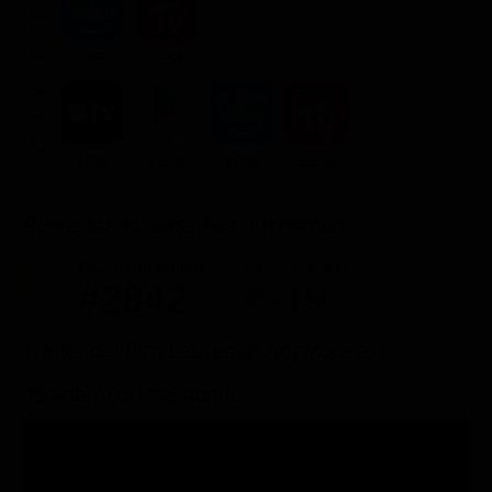
NOLEGGIA
1.99€
3.99€
ACQUISTA
3.99€
7.99€
3.99€
5.99€
Posizione in classifica Justwatch
Posizione attuale
Posizioni perse
#2842
-19
Trailer del film Laurence Anyways e il
desiderio di una donna...