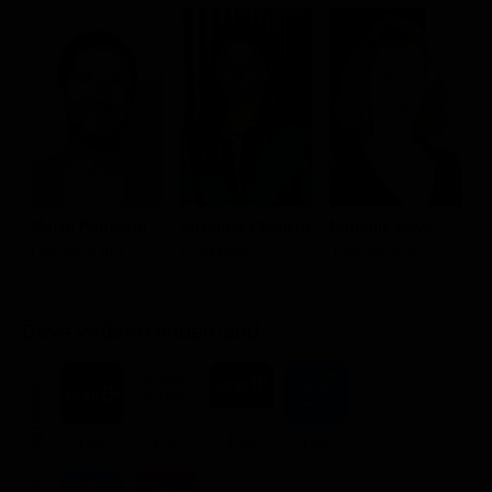
Melvil Poupaud
Suzanne Clément
Nathalie Baye
V
Laurence Alia
Fred Bellair
Julienne Alia
Pi
Dove vederlo ondemand
STREAMING
Flat
Flat
Flat
Flat