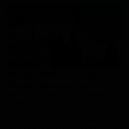
Le interviste in esclusiva
Tempesta D’amore
Temptation Island
Film da vedere
Il Paradiso delle signore
Ultima Fermata
Piattaforme streaming
Un Posto al Sole
Talent show
Apple TV Plus
Segreti di Famiglia
Infotainment
Discovery Plus
The Family
Game Show
Disney plus
Uomini e Donne
NetFlix
Trama Laurence Anyways e il
Gossip
Now TV
Sport in tv
Paramount Plus
desiderio di una donna...
Cartoni Anime e Manga
Prime Video
Mentre sta festeggiando il suo trentacinquesimo
compleanno in compagnia della fidanzata Frédérique,
Vip e Personaggi Tv
RaiPlay
Laurence - insegnante di scuola - le comunica la propria
Musica
intenzione di cambiare sesso per diventare donna.
Oroscopo Paolo Fox
Laurence ama ancora Fred, che nonostante lo shock