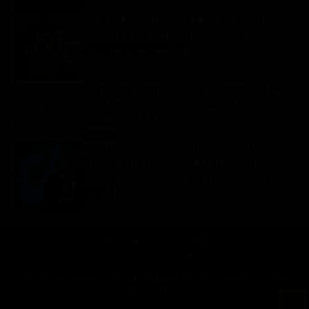
Tutto per la mia famiglia 2, replica puntata 8
agosto in streaming | Video Mediaset
Tutto per la mia famiglia
8 Agosto 2026
Gerry Scotti compie 70 anni, la sorpresa di Pier
Silvio Berlusconi a La Ruota della Fortuna: “Sei
un mito, ti voglio bene”
Notizie
8 Agosto 2026
Ascolti tv 7 agosto 2026: TIM Summer Hits
(14.5%), L’Erede (14.1%), L’Eredità Summer
(15.8%), La Ruota della Fortuna (29.6%) | Dati
Auditel
Ascolti
8 Agosto 2026
Chi siamo
Lo staff
Contatta la redazione
Privacy
Disclaimer
Preferenze pubblicitarie
© 2025 SuperGuidaTV Srl | Via Cimarosa 65 - 80127 Napoli | C.F. P.Iva:
08723421213