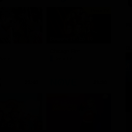
Prima TV
FI
Stagione 14 - Ep. 10
GL
Chicago Fire
Opera
Serie TV
21:40
21:30
1 - Ep. 1