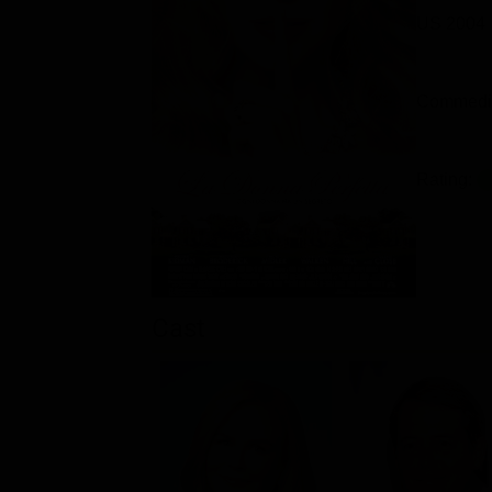
US 2004
Commedia 
Rating:
Cast