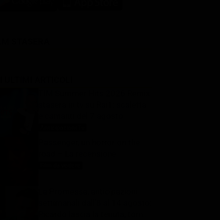
LM STASERA
I ULTIMI ARTICOLI
TIM Summer Hits 2026 Remix
stasera in tv su Rai1: scaletta
e cantanti del 7 agosto
Anticipazioni Tv
7 Agosto 2026
Passenger, un horror on the
road – La recensione
Film da vedere
7 Agosto 2026
La Promessa, anticipazioni
settimanali dall’8 al 14 agosto:
Ricardo lascia la tenuta, torna