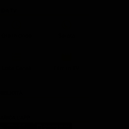
IDA TV
21:05
21:10
21:17
22:57
23:10
23:30
21:08
21:15
21:19
23:03
23:17
23:30
Ora in Onda
Serata
Lista Canali
Film in TV
BBLICITÀ
ARICA L'APP