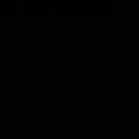
asferirsi - in seguito a una serie di disavventure ed
rd, in Connecticut, dove insieme al marito spera di poter
ssere rimasta agli anni Cinquanta, con le donne locali
salinghe. Joanna stringe amicizia con Bobbie e Roger,
rente perfezione si nasconda in realtà un esperimento
ngton, intenzionato a trasformare tutte le mogli in
rvello.
rank Oz