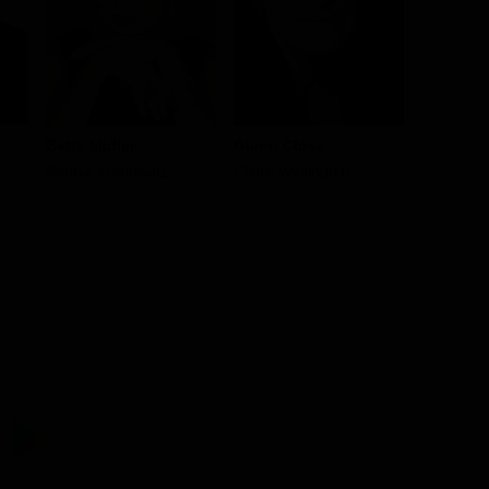
Bette Midler
Glenn Close
Christop
Bobbie Markowitz
Claire Wellington
Mike Well