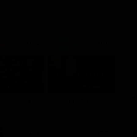
GU
21:20
21:15
7 - Ep. 2
PU
ore Coliandro
Itaca - Il ritorno
TV
Film
SC
21:21
21:25