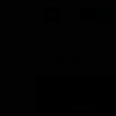
3.99€
3.99€
3.99€
3.99€
ACQUISTA
9.99€
7.9€
7.99€
9.99€
Posizione in classifica Justwatch
Posizione attuale
Posizioni guada
#11790
7
Trailer del film La donna perfetta