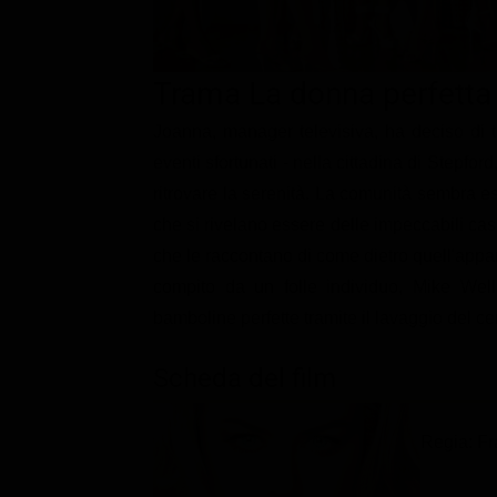
Classifiche
Migliori film
Trama La donna perfetta
Migliori Serie TV
Joanna, manager televisiva, ha deciso di tr
eventi sfortunati - nella cittadina di Stepfo
ritrovare la serenità. La comunità sembra e
che si rivelano essere delle impeccabili ca
che le raccontano di come dietro quell'appa
compito da un folle individuo, Mike Welli
bamboline perfette tramite il lavaggio del ce
Scheda del film
Regia: F