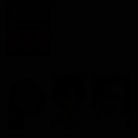
Regia: Dino Risi
Classifiche
FR, IT 1960
Migliori film
Commedia
Migliori Serie TV
Rating:
Cast
L
Vittorio Gassman
Anna Maria
Fosco Giachetti