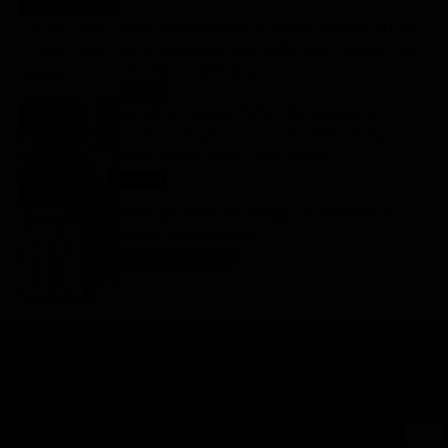
Gerry Scotti compie 70 anni, la sorpresa di Pier
Silvio Berlusconi a La Ruota della Fortuna: “Sei
un mito, ti voglio bene”
Notizie
8 Agosto 2026
Ascolti tv 7 agosto 2026: TIM Summer Hits
(14.5%), L’Erede (14.1%), L’Eredità Summer, La
Ruota della Fortuna | Dati Auditel
Ascolti
8 Agosto 2026
Oroscopo Paolo Fox di oggi: le previsioni di
sabato 8 agosto 2026
Oroscopo Paolo Fox
8 Agosto 2026
Chi siamo
Lo staff
Contatta la redazione
Privacy
Disclaimer
Preferenze pubblicitarie
© 2025 SuperGuidaTV Srl | Via Cimarosa 65 - 80127 Napoli | C.F. P.Iva:
08723421213