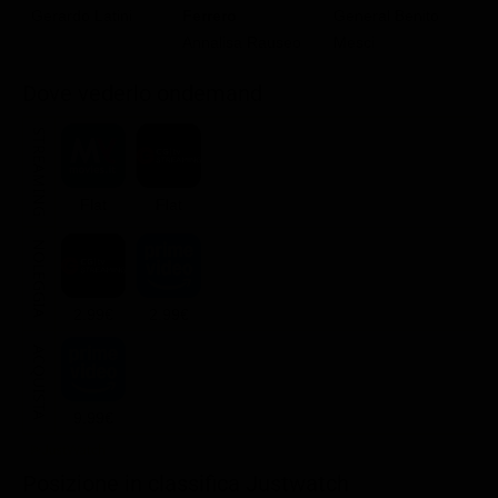
L'
Gerardo Latini
Ferrero
General Benito
Annalisa Rauseo
Mesci
Dove vederlo ondemand
STREAMING
Flat
Flat
NOLEGGIA
2.99€
2.99€
ACQUISTA
9.99€
Posizione in classifica Justwatch