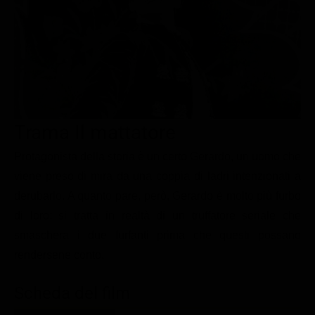
Le interviste in esclusiva
Tempesta D’amore
Temptation Island
Film da vedere
Il Paradiso delle signore
Ultima Fermata
Piattaforme streaming
Un Posto al Sole
Talent show
Apple TV Plus
Segreti di Famiglia
Infotainment
Discovery Plus
The Family
Game Show
Disney plus
Trama Il mattatore
Uomini e Donne
NetFlix
Protagonista della storia è un certo Gerardo, un uomo che
viene preso di mira da una coppia di ladri intenzionati a
Gossip
Now TV
derubarlo. A quanto pare, però, Gerardo è molto più furbo
Sport in tv
Paramount Plus
di loro: si tratta in realtà di un truffatore seriale che
Cartoni Anime e Manga
Prime Video
smaschera i due furfanti prima che questi possano
Vip e Personaggi Tv
RaiPlay
rendersene conto.
Musica
Scheda del film
Oroscopo Paolo Fox