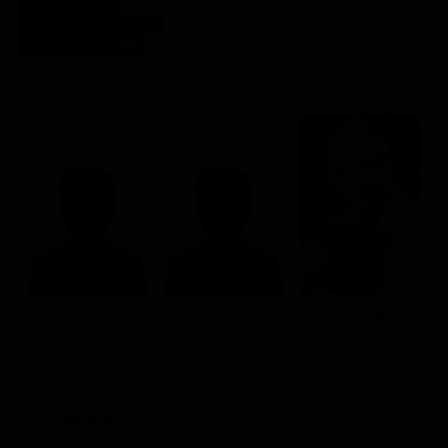
Classifiche
Migliori film
Cast
Migliori Serie TV
Kamila Kaminska
Maciej Malysa
Janusz Chabior
STASERA IN TV