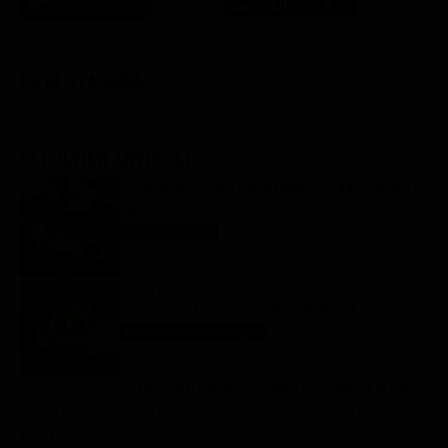
FILM STASERA
GLI ULTIMI ARTICOLI
Programmi TV del pomeriggio di oggi | sabato 8
agosto 2026
Anticipazioni Tv
8 Agosto 2026
Tutto per la mia famiglia 2, replica puntata 8
agosto in streaming | Video Mediaset
Tutto per la mia famiglia
8 Agosto 2026
Gerry Scotti compie 70 anni, la sorpresa di Pier
Silvio Berlusconi a La Ruota della Fortuna: “Sei
un mito, ti voglio bene”