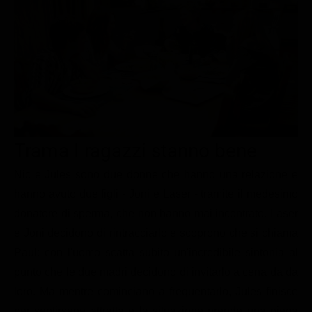
Le interviste in esclusiva
Tempesta D’amore
Temptation Island
Film da vedere
Il Paradiso delle signore
Ultima Fermata
Piattaforme streaming
Un Posto al Sole
Talent show
Apple TV Plus
Segreti di Famiglia
Infotainment
Discovery Plus
The Family
Game Show
Disney plus
Trama I ragazzi stanno bene
Uomini e Donne
NetFlix
Nic e Jules sono due donne che hanno una relazione e
Gossip
Now TV
hanno avuto due figli - Joni e Laser - tramite il medesimo
Sport in tv
Paramount Plus
donatore di sperma, che non hanno mai incontrato. Laser
Cartoni Anime e Manga
Prime Video
e Joni decidono di rintracciarlo e scoprono che si chiama
Vip e Personaggi Tv
RaiPlay
Paul: con l'uomo scatta subito un'incredibile sintonia al
punto che le due madri decidono di invitarlo a cena da da
Musica
loro. Ma mentre cominciano a frequentarlo, Jules finisce
Oroscopo Paolo Fox
per sentirsene attratta e la situazione prende una piega