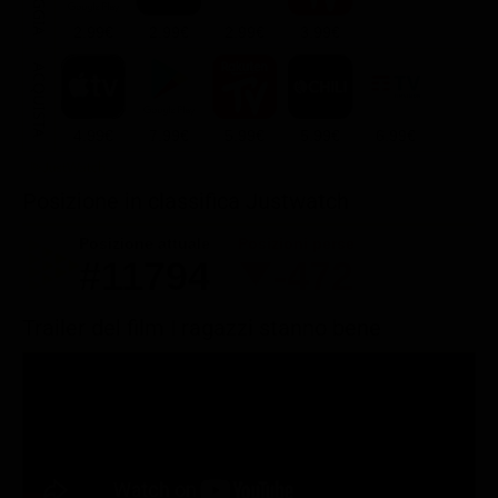
2.99€
2.99€
2.99€
3.99€
ACQUISTA
4.99€
7.99€
5.99€
5.99€
6.99€
Posizione in classifica Justwatch
Posizione attuale
Posizioni perse
#11794
-472
Trailer del film I ragazzi stanno bene