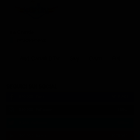
La Corrida
Intrattenimento
Altri Canali DTV
Sky
Dazn
Rsi
SEGUICI SUI SOCIAL
540,000
Fans
MI PIACE
550,000
Follower
SEGUI
9,300
Follower
SEGUI
290,000
Iscritti
ISCRIVITI