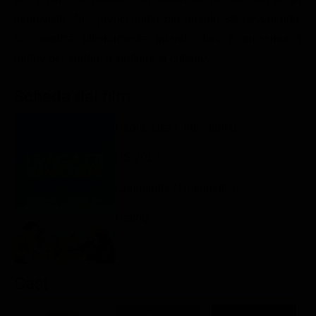
Classifiche
imprevista. Nic, preoccupata per quanto sta avvenendo,
si complica ulteriormente quando Joni è prossima a
Migliori film
partire per andare a studiare al college.
Migliori Serie TV
Scheda del film
Regia: Lisa Cholodenko
US 2010
Commedia / Drammatico
Rating:
Cast