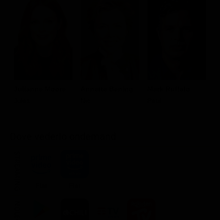
Julianne Moore
Annette Bening
Mark Ruffalo
M
Jules
Nic
Paul
J
Dove vederlo ondemand
STREAMING
Flat
Flat
NOLEGGIA