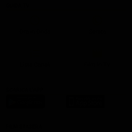
GUIDA TV
Ora in Onda
Serata
21:05
21:10
21:17
22:57
23:10
23:30
21:08
21:15
21:19
23:03
23:17
23:30
Lista Canali
Film in TV
SCARICA L'APP
FILM STASERA