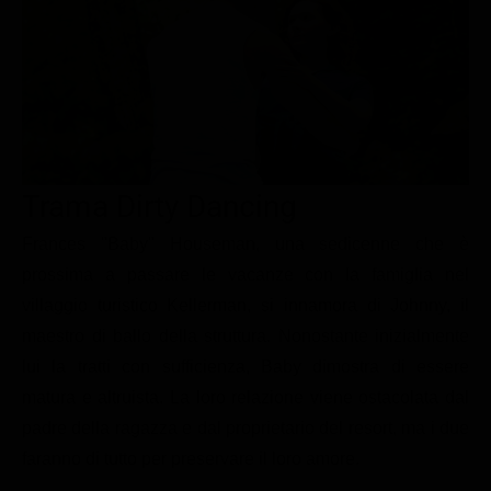
Le interviste in esclusiva
Tempesta D’amore
Temptation Island
Film da vedere
Il Paradiso delle signore
Ultima Fermata
Piattaforme streaming
Un Posto al Sole
Talent show
Apple TV Plus
Segreti di Famiglia
Infotainment
Discovery Plus
The Family
Game Show
Disney plus
Trama Dirty Dancing
Uomini e Donne
NetFlix
Frances "Baby" Houseman, una sedicenne che è
prossima a passare le vacanze con la famiglia nel
Gossip
Now TV
villaggio turistico Kellerman, si innamora di Johnny, il
Sport in tv
Paramount Plus
maestro di ballo della struttura. Nonostante inizialmente
Cartoni Anime e Manga
Prime Video
lui la tratti con sufficienza, Baby dimostra di essere
Vip e Personaggi Tv
RaiPlay
matura e altruista. La loro relazione viene ostacolata dal
padre della ragazza e dal proprietario del resort, ma i due
Musica
faranno di tutto per preservare il loro amore.
Oroscopo Paolo Fox