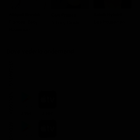
Abigail Breslin
Sarah Hyland
D
Colt Prattes
Frances "Baby"
Lisa Houseman
M
Johnny Castle
Houseman
H
Dove vederlo ondemand
STREAMING
NOLEGGIA
3.99€
3.99€
ACQUISTA