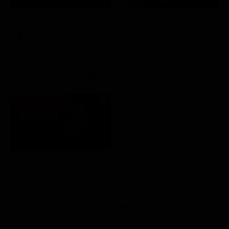
La vera storia del Colosseo: ascesa e caduta
I delitti del BarLume - Il re dei giochi
Documentario
Altro
21:30
Comedy Match
Show
Altri Canali DTV
Sky
Dazn
Rsi